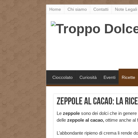
Home
Chi siamo
Contatti
Note Legali
Cioccolato
Curiosità
Eventi
Ricette
Zeppole al cacao: la ric
Le
zeppole
sono dei dolci che in genere s
delle
zeppole al cacao,
ottime anche al 
L’abbondante ripieno di crema li rende dol