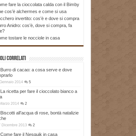
me fare la cioccolata calda con il Bimby
e cos’è alchermes e come si usa
cchero invertito: cos’è e dove si compra
rro Anidro: cos’è, dove si compra, fa
e?
me tostare le nocciole in casa
oli correlati
Burro di cacao: a cosa serve e dove
prarlo
 Gennaio 2014
5
La ricetta per fare il cioccolato bianco a
a
Marzo 2014
2
Biscotti all’acqua di rose, bontà natalizie
che
7 Dicembre 2013
2
Come fare il Nesquik in casa