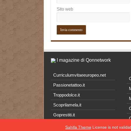
Sito web
I magazine di Qonnetwork
Curriculumvitaeeuropeo.net
O
Passionetattoo.it
M
Troppodolce.it
M
Scoprilamela.it
C
Goprestiti.it
Sahifa Theme
License is not valida