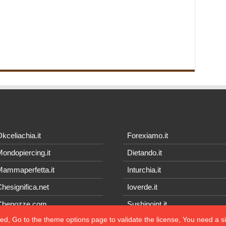
kceliachia.it
Forexiamo.it
ondopiercing.it
Dietando.it
ammaperfetta.it
Inturchia.it
hesignifica.net
Ioverde.it
Chenozze.com
Sushipoint.it
ted, Go to the theme options page to validate the license, You need a 