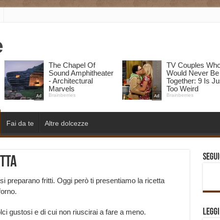
Fai da te
Altre dolcezze
Segui
etta
i preparano fritti. Oggi però ti presentiamo la ricetta
forno.
Legg
ci gustosi e di cui non riuscirai a fare a meno.