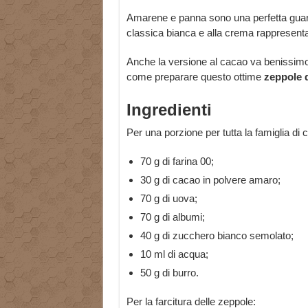
Amarene e panna sono una perfetta guarni
classica bianca e alla crema rappresentan
Anche la versione al cacao va benissimo 
come preparare questo ottime
zeppole d
Ingredienti
Per una porzione per tutta la famiglia di 
70 g di farina 00;
30 g di cacao in polvere amaro;
70 g di uova;
70 g di albumi;
40 g di zucchero bianco semolato;
10 ml di acqua;
50 g di burro.
Per la farcitura delle zeppole: