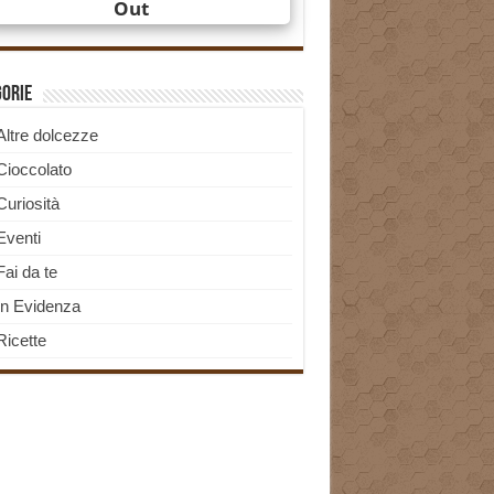
gorie
Altre dolcezze
Cioccolato
Curiosità
Eventi
Fai da te
In Evidenza
Ricette