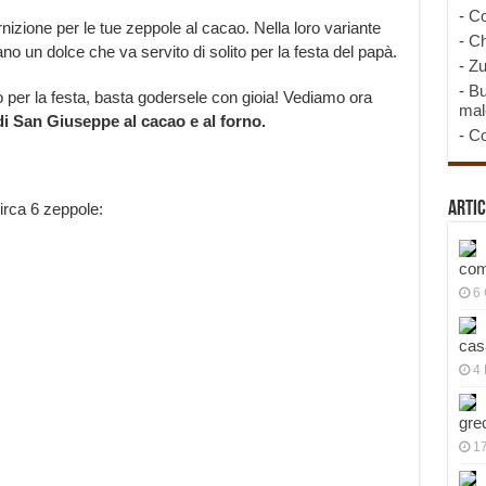
-
Co
zione per le tue zeppole al cacao. Nella loro variante
-
Ch
o un dolce che va servito di solito per la festa del papà.
-
Zu
-
Bu
per la festa, basta godersele con gioia! Vediamo ora
mal
i San Giuseppe al cacao e al forno.
-
Co
Artic
circa 6 zeppole:
com
6
cas
4 
gre
1