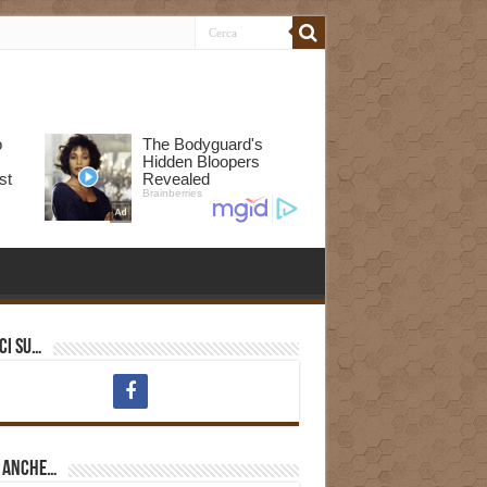
ci su…
i anche…