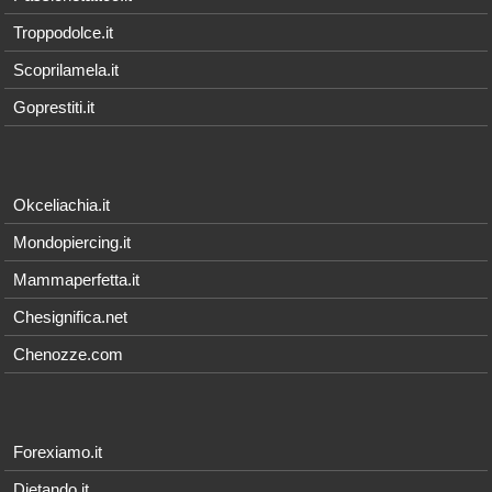
Troppodolce.it
Scoprilamela.it
Goprestiti.it
Okceliachia.it
Mondopiercing.it
Mammaperfetta.it
Chesignifica.net
Chenozze.com
Forexiamo.it
Dietando.it