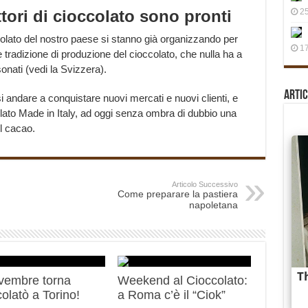
tori di cioccolato sono pronti
25
ccolato del nostro paese si stanno già organizzando per
17
e tradizione di produzione del cioccolato, che nulla ha a
sonati (vedi la Svizzera).
Artic
si andare a conquistare nuovi mercati e nuovi clienti, e
lato Made in Italy, ad oggi senza ombra di dubbio una
el cacao.
Articolo Successivo
Come preparare la pastiera
napoletana
vembre torna
Weekend al Cioccolato:
olatò a Torino!
a Roma c’è il “Ciok”