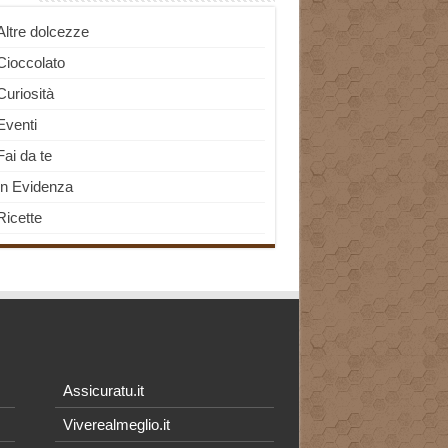
Altre dolcezze
Cioccolato
Curiosità
Eventi
Fai da te
In Evidenza
Ricette
Assicuratu.it
Viverealmeglio.it