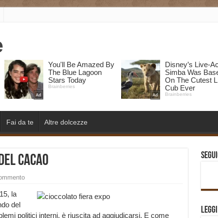
Fai da te
Altre dolcezze
Segui
 del cacao
commento
15, la
ndo del
Legg
mi politici interni, è riuscita ad aggiudicarsi. E come