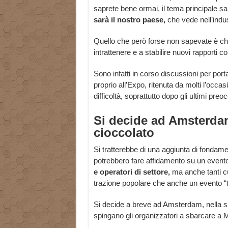
saprete bene ormai, il tema principale sa
sarà il nostro paese,
che vede nell’indust
Quello che però forse non sapevate è che
intrattenere e a stabilire nuovi rapporti co
Sono infatti in corso discussioni per po
proprio all’Expo, ritenuta da molti l’occas
difficoltà, soprattutto dopo gli ultimi pr
Si decide ad Amsterdam,
cioccolato
Si tratterebbe di una aggiunta di fondame
potrebbero fare affidamento su un evento
e operatori di settore,
ma anche tanti cu
trazione popolare che anche un evento 
Si decide a breve ad Amsterdam, nella sp
spingano gli organizzatori a sbarcare a M