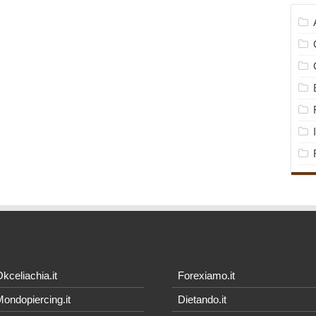
kceliachia.it
Forexiamo.it
ondopiercing.it
Dietando.it