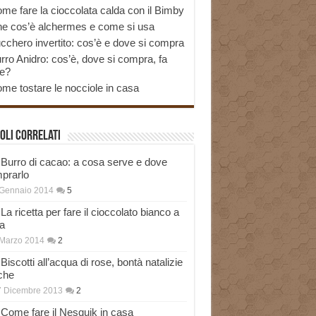
me fare la cioccolata calda con il Bimby
e cos’è alchermes e come si usa
cchero invertito: cos’è e dove si compra
rro Anidro: cos’è, dove si compra, fa
e?
me tostare le nocciole in casa
oli correlati
Burro di cacao: a cosa serve e dove
prarlo
 Gennaio 2014
5
La ricetta per fare il cioccolato bianco a
a
Marzo 2014
2
Biscotti all’acqua di rose, bontà natalizie
che
7 Dicembre 2013
2
Come fare il Nesquik in casa