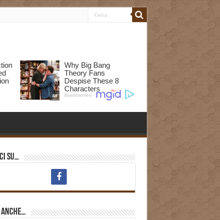
ci su…
i anche…