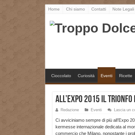
Home
Chi siamo
Contatti
Note Legali
Cioccolato
Curiosità
Eventi
Ricette
All’EXPO 2015 il trionfo
Redazione
Eventi
Lascia un 
Ci avviciniamo sempre di più all’Expo 20
kermesse internazionale dedicata al mo
commercio che Milano, nonostante i proble