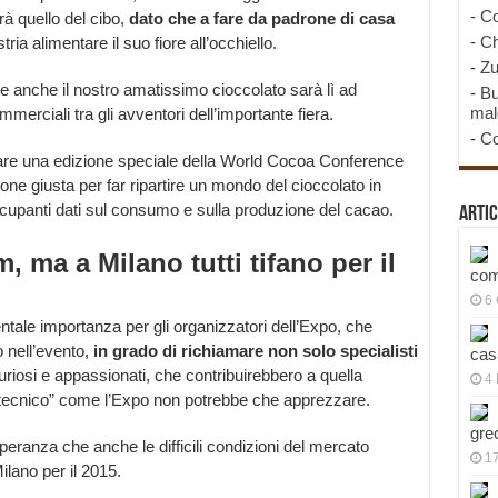
-
Co
rà quello del cibo,
dato che a fare da padrone di casa
-
Ch
ria alimentare il suo fiore all’occhiello.
-
Zu
 anche il nostro amatissimo cioccolato sarà lì ad
-
Bu
mal
mmerciali tra gli avventori dell’importante fiera.
-
Co
rtare una edizione speciale della World Cocoa Conference
ione giusta per far ripartire un mondo del cioccolato in
eoccupanti dati sul consumo e sulla produzione del cacao.
Artic
 ma a Milano tutti tifano per il
com
6
ntale importanza per gli organizzatori dell’Expo, che
 nell’evento,
in grado di richiamare non solo specialisti
cas
riosi e appassionati, che contribuirebbero a quella
4 
“tecnico” come l’Expo non potrebbe che apprezzare.
gre
eranza che anche le difficili condizioni del mercato
1
ilano per il 2015.