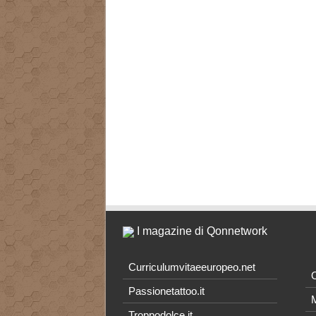
I magazine di Qonnetwork
Curriculumvitaeeuropeo.net
O
Passionetattoo.it
M
Troppodolce.it