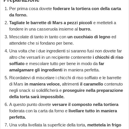
Per prima cosa dovete
foderare la tortiera con della carta
da forno.
Tagliate le barrette di Mars a pezzi piccoli
e metteteli a
fondere in una casseruola insieme al
burro.
Mescolate di tanto in tanto con
un cucchiaio di legno
ed
attendete che si fondano per bene.
Una volta che i due ingredienti si saranno fusi non dovete far
altro che versarli in un recipiente contenente
i chicchi di riso
soffiato
e mescolare tutto per bene in modo da
far
amalgamare gli ingredienti
in maniera perfetta.
Ricordatevi di miscelare i chicchi di riso soffiato e le barrette
di Mars
in maniera veloce,
altrimenti
il caramello
contenuto
negli snack si solidificherà e
proseguire nella preparazione
della torta sarà impossibile.
A questo punto dovete
versare il composto nella tortiera
foderata con la carta da forno e
livellare tutto in maniera
perfetta.
Una volta livellata la superficie della torta,
mettetela in frigo