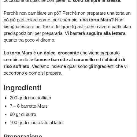
occasione di qualche compleanno
sono sempre le stesse.
Perchè non cambiare un pò? Perchè non preparare una torta un
pò più particolare come, per esempio,
una torta Mars?
Non
bisogna essere per forza dei grandi pasticceri o avere particolari
predisposizioni per prepararla. Vi basterà
seguire alla lettera
quanto tra poco vi diremo.
La torta Mars è un dolce croccante
che viene preparato
combinando
le famose barrette al caramello
ed
i chicchi di
riso soffiato.
Vediamo insieme quali sono gli ingredienti che vi
occorrono e come si prepara.
Ingredienti
200 gr di riso soffiato
7 – 8 barrette Mars
80 gr di burro
100 gr di cioccolato al latte
Preparazione