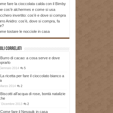
me fare la cioccolata calda con il Bimby
e cos’è alchermes e come si usa
cchero invertito: cos’è e dove si compra
rro Anidro: cos’è, dove si compra, fa
e?
me tostare le nocciole in casa
oli correlati
Burro di cacao: a cosa serve e dove
prarlo
 Gennaio 2014
5
La ricetta per fare il cioccolato bianco a
a
Marzo 2014
2
Biscotti all’acqua di rose, bontà natalizie
che
7 Dicembre 2013
2
Come fare il Nesquik in casa