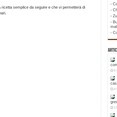
-
Co
a ricetta semplice da seguire e che vi permetterà di
-
Ch
ari.
-
Zu
-
Bu
mal
-
Co
Artic
com
6
cas
4 
gre
1