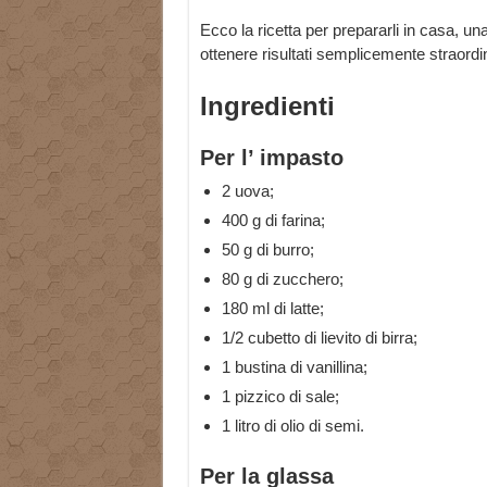
Ecco la ricetta per prepararli in casa, un
ottenere risultati semplicemente straordin
Ingredienti
Per l’ impasto
2 uova;
400 g di farina;
50 g di burro;
80 g di zucchero;
180 ml di latte;
1/2 cubetto di lievito di birra;
1 bustina di vanillina;
1 pizzico di sale;
1 litro di olio di semi.
Per la glassa