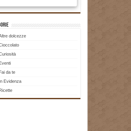
gorie
Altre dolcezze
Cioccolato
Curiosità
Eventi
Fai da te
In Evidenza
Ricette