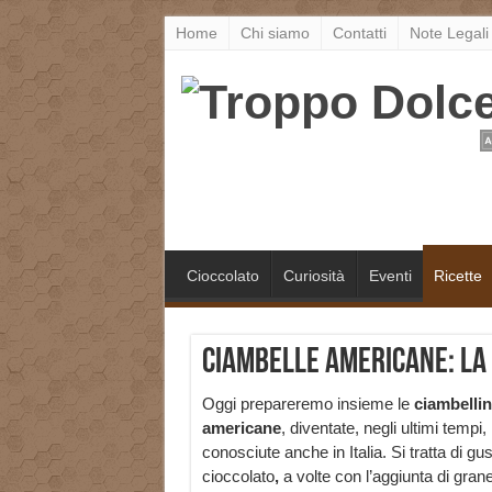
Home
Chi siamo
Contatti
Note Legali
Cioccolato
Curiosità
Eventi
Ricette
Ciambelle americane: la 
Oggi prepareremo insieme le
ciambellin
americane
, diventate, negli ultimi tempi,
conosciute anche in Italia. Si tratta di gus
cioccolato
,
a volte con l’aggiunta di grane