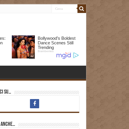
ci su…
i anche…