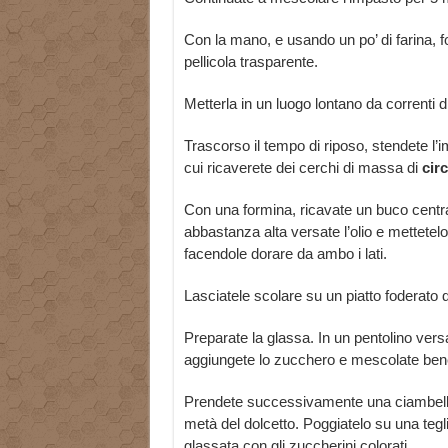
Con la mano, e usando un po’ di farina, fo
pellicola trasparente.
Metterla in un luogo lontano da correnti d
Trascorso il tempo di riposo, stendete l’
cui ricaverete dei cerchi di massa di
cir
Con una formina, ricavate un buco central
abbastanza alta versate l’olio e mettetelo
facendole dorare da ambo i lati.
Lasciatele scolare su un piatto foderato 
Preparate la glassa. In un pentolino versa
aggiungete lo zucchero e mescolate ben
Prendete successivamente una ciambella e
metà del dolcetto. Poggiatelo su una tegli
glassata con gli zuccherini colorati.