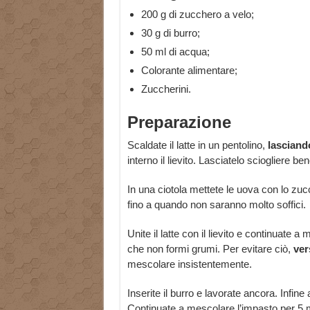
200 g di zucchero a velo;
30 g di burro;
50 ml di acqua;
Colorante alimentare;
Zuccherini.
Preparazione
Scaldate il latte in un pentolino,
lasciand
interno il lievito. Lasciatelo sciogliere 
In una ciotola mettete le uova con lo zucc
fino a quando non saranno molto soffici.
Unite il latte con il lievito e continuate 
che non formi grumi. Per evitare ciò,
ver
mescolare insistentemente.
Inserite il burro e lavorate ancora. Infine 
Continuate a mescolare l’impasto per 5 m