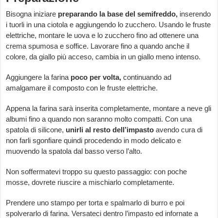
Bisogna iniziare
preparando la base del semifreddo,
inserendo
i tuorli in una ciotola e aggiungendo lo zucchero. Usando le fruste
elettriche, montare le uova e lo zucchero fino ad ottenere una
crema spumosa e soffice. Lavorare fino a quando anche il
colore, da giallo più acceso, cambia in un giallo meno intenso.
Aggiungere la farina
poco per volta,
continuando ad
amalgamare il composto con le fruste elettriche.
Appena la farina sarà inserita completamente, montare a neve gli
albumi fino a quando non saranno molto compatti. Con una
spatola di silicone,
unirli al resto dell’impasto
avendo cura di
non farli sgonfiare quindi procedendo in modo delicato e
muovendo la spatola dal basso verso l’alto.
Non soffermatevi troppo su questo passaggio: con poche
mosse, dovrete riuscire a mischiarlo completamente.
Prendere uno stampo per torta e spalmarlo di burro e poi
spolverarlo di farina. Versateci dentro l’impasto ed infornate a