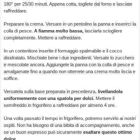
180° per 25/30 minuti. Appena cotta, togliete dal forno e lasciate
raffreddare.
Preparare la crema. Versare in un pentolino la panna e inserirci la
colla di pesce.
A fiamma molto bassa,
lasciarla sciogliere
completamente. Mettere a raffreddare.
In un contenitore inserite il formaggio spalmabile e il cocco
disidratato. Mischiate bene i due ingredienti. Versate lo zucchero
e mescolate ancora. Aggiungete la panna con la colla di pesce e
amalgamate fino a quando non otterrete una crema molto liscia e
soffice.
Versatela sulla base preparata in precedenza,
livellandola
uniformemente con una spatola per dolci.
Mettere il
semifreddo in frigorifero a raffreddare per almeno 4 ore.
Una volta passato il tempo in frigorifero, potremo servirlo ai nostri
ospiti. Non ha bisogno di una bibita di accompagnamento, anche
se un buon espresso può sicuramente
esaltare questo ottimo
dolce.