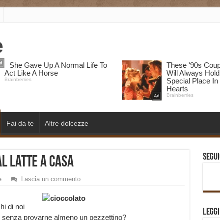
Fai da te
Altre dolcezze
Segui
al Latte a Casa
e
Lascia un commento
hi di noi
Legg
to senza provarne almeno un pezzettino?