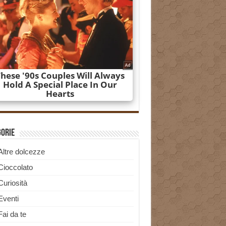
gorie
Altre dolcezze
Cioccolato
Curiosità
Eventi
Fai da te