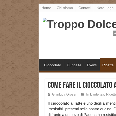
Home
Chi siamo
Contatti
Note Legali
Cioccolato
Curiosità
Eventi
Ricette
Come fare il Cioccolato 
Gianluca Grossi
In Evidenza
,
Ricett
Il cioccolato al latte
è uno degli alimenti
irresistibili presenti nella nostra cucina. C
di fronte a un uovo di Pasqua ha resisti