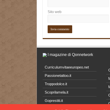
Sito web
I magazine di Qonnetwork
Curriculumvitaeeuropeo.net
O
Passionetattoo.it
M
Troppodolce.it
M
Scoprilamela.it
C
Goprestiti.it