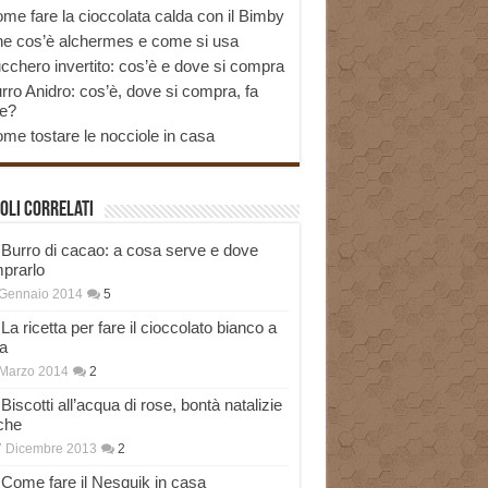
me fare la cioccolata calda con il Bimby
e cos’è alchermes e come si usa
cchero invertito: cos’è e dove si compra
rro Anidro: cos’è, dove si compra, fa
e?
me tostare le nocciole in casa
oli correlati
Burro di cacao: a cosa serve e dove
prarlo
 Gennaio 2014
5
La ricetta per fare il cioccolato bianco a
a
Marzo 2014
2
Biscotti all’acqua di rose, bontà natalizie
che
7 Dicembre 2013
2
Come fare il Nesquik in casa