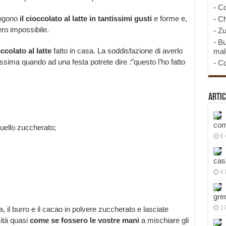
-
Co
ongono
il cioccolato al latte in tantissimi gusti
e forme e,
-
Ch
ero impossibile.
-
Zu
-
Bu
occolato al latte
fatto in casa. La soddisfazione di averlo
mal
sima quando ad una festa potrete dire :”questo l’ho fatto
-
Co
Artic
com
quello zuccherato;
6
cas
4 
gre
1
, il burro e il cacao in polvere zuccherato e lasciate
ità quasi
come se fossero le vostre mani
a mischiare gli