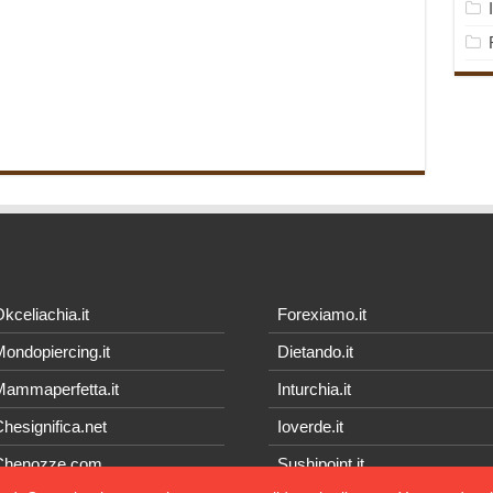
kceliachia.it
Forexiamo.it
ondopiercing.it
Dietando.it
ammaperfetta.it
Inturchia.it
hesignifica.net
Ioverde.it
Chenozze.com
Sushipoint.it