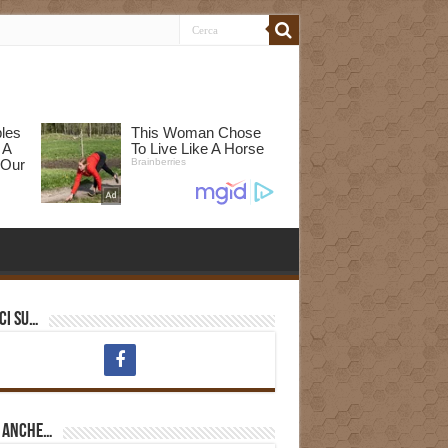
ci su…
i anche…