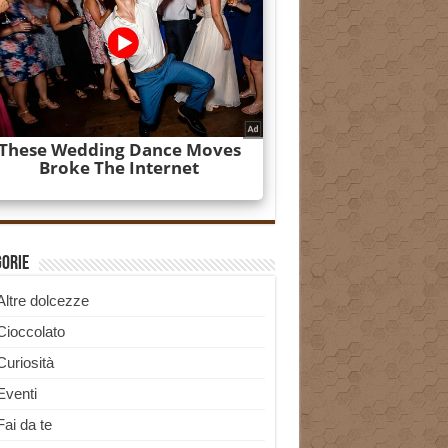
gorie
Altre dolcezze
Cioccolato
Curiosità
Eventi
Fai da te