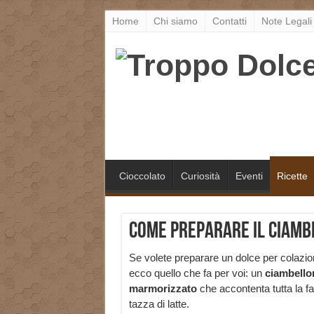
Home
Chi siamo
Contatti
Note Legali
Cioccolato
Curiosità
Eventi
Ricette
Come preparare il ciam
Se volete preparare un dolce per colazio
ecco quello che fa per voi: un
ciambello
marmorizzato
che accontenta tutta la 
tazza di latte.