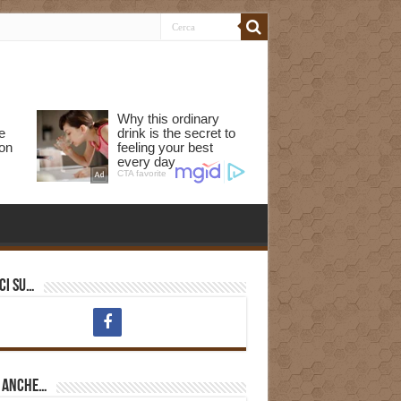
ci su…
i anche…