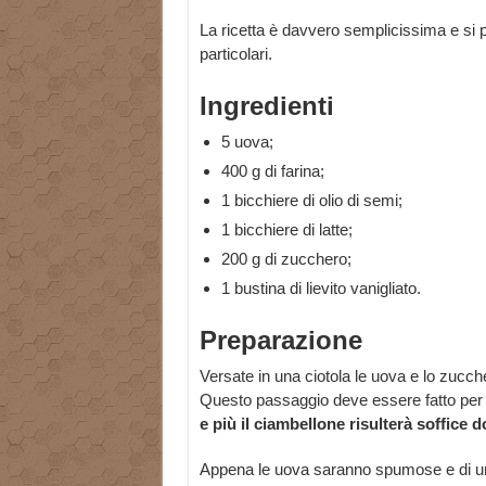
La ricetta è davvero semplicissima e si
particolari.
Ingredienti
5 uova;
400 g di farina;
1 bicchiere di olio di semi;
1 bicchiere di latte;
200 g di zucchero;
1 bustina di lievito vanigliato.
Preparazione
Versate in una ciotola le uova e lo zucche
Questo passaggio deve essere fatto per
e più il ciambellone risulterà soffice d
Appena le uova saranno spumose e di un be