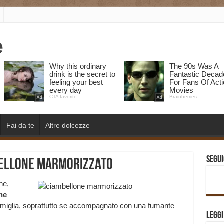
Fai da te
Altre dolcezze
Segui
bellone marmorizzato
ne,
ne
famiglia, soprattutto se accompagnato con una fumante
Legg