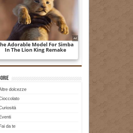
gorie
Altre dolcezze
Cioccolato
Curiosità
Eventi
Fai da te