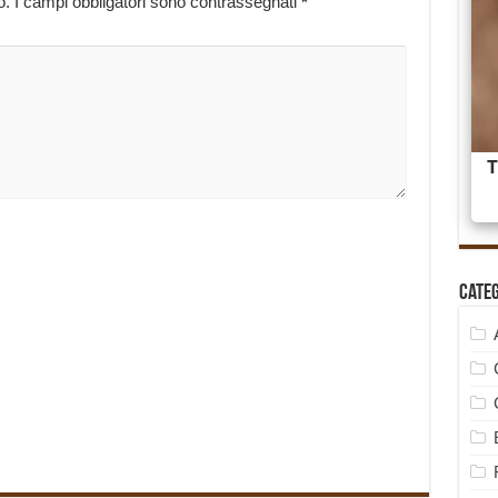
o.
I campi obbligatori sono contrassegnati
*
Cate