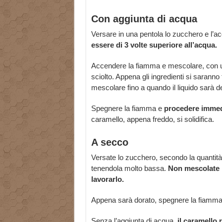
Con aggiunta di acqua
Versare in una pentola lo zucchero e l’a
essere di 3 volte superiore all’acqua.
Accendere la fiamma e mescolare, con un
sciolto. Appena gli ingredienti si sarann
mescolare fino a quando il liquido sarà d
Spegnere la fiamma e
procedere immedi
caramello, appena freddo, si solidifica.
A secco
Versate lo zucchero, secondo la quantità
tenendola molto bassa.
Non mescolate l
lavorarlo.
Appena sarà dorato, spegnere la fiamma
Senza l’aggiunta di acqua,
il caramello 