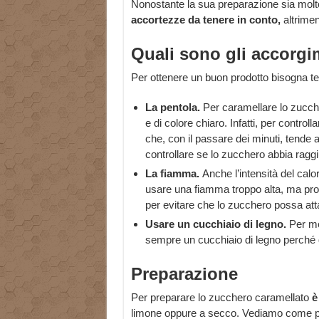
Nonostante la sua preparazione sia molt
accortezze da tenere in conto,
altrimen
Quali sono gli accorgi
Per ottenere un buon prodotto bisogna te
La pentola.
Per caramellare lo zucch
e di colore chiaro. Infatti, per controll
che, con il passare dei minuti, tende
controllare se lo zucchero abbia raggi
La fiamma.
Anche l’intensità del cal
usare una fiamma troppo alta, ma pr
per evitare che lo zucchero possa atta
Usare un cucchiaio di legno.
Per me
sempre un cucchiaio di legno perché q
Preparazione
Per preparare lo zucchero caramellato
è
limone oppure a secco. Vediamo come p