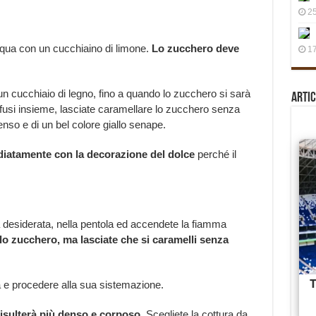
25
cqua con un cucchiaino di limone.
Lo zucchero deve
17
 cucchiaio di legno, fino a quando lo zucchero si sarà
Artic
o fusi insieme, lasciate caramellare lo zucchero senza
enso e di un bel colore giallo senape.
atamente con la decorazione del dolce
perché il
 desiderata, nella pentola ed accendete la fiamma
o zucchero, ma lasciate che si caramelli senza
 e procedere alla sua sistemazione.
risulterà più denso e corposo.
Scegliete la cottura da