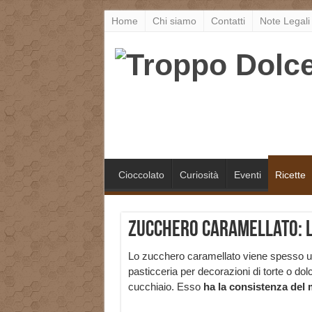
Home
Chi siamo
Contatti
Note Legali
Cioccolato
Curiosità
Eventi
Ricette
Zucchero Caramellato: l
Lo zucchero caramellato viene spesso u
pasticceria per decorazioni di torte o dolc
cucchiaio. Esso
ha la consistenza del m