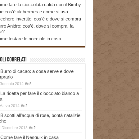
me fare la cioccolata calda con il Bimby
e cos’è alchermes e come si usa
cchero invertito: cos’è e dove si compra
rro Anidro: cos’è, dove si compra, fa
e?
me tostare le nocciole in casa
oli correlati
Burro di cacao: a cosa serve e dove
prarlo
 Gennaio 2014
5
La ricetta per fare il cioccolato bianco a
a
Marzo 2014
2
Biscotti all’acqua di rose, bontà natalizie
che
7 Dicembre 2013
2
Come fare il Nesquik in casa