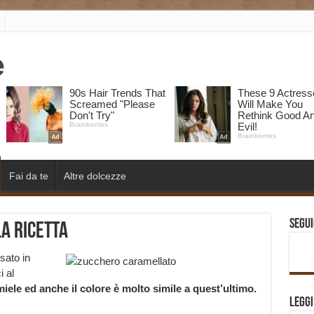
Fai da te
Altre dolcezze
Segui
a Ricetta
sato in
i al
iele ed anche il colore è molto simile a quest’ultimo.
Legg