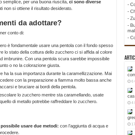
o semplice, per una buona riuscita,
ci sono diverse
-
Co
ti non si ottiene il risultato desiderato.
-
Ch
-
Zu
menti da adottare?
-
Bu
mal
ner conto di:
-
Co
ero è fondamentale usare una pentola con il fondo spesso
are lo stato della cottura dello zucchero ci si affida al colore
Artic
 ad imbrunire. Con una pentola scura sarebbe impossibile
unto o no la colorazione giusta.
ore ha la sua importanza durante la caramellizzazione. Mai
com
ocedere con la preparazione a fiamma molto bassa anche
6
ccarsi e bruciare ai bordi della pentola.
scolare lo zucchero mentre sta caramellando, usate
cas
uello di metallo potrebbe raffreddare lo zucchero.
4 
gre
1
 possibile usare due metodi:
con l’aggiunta di acqua e
rocedere.