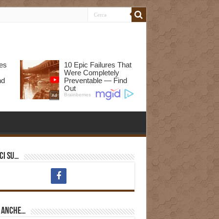
ci su…
i anche…