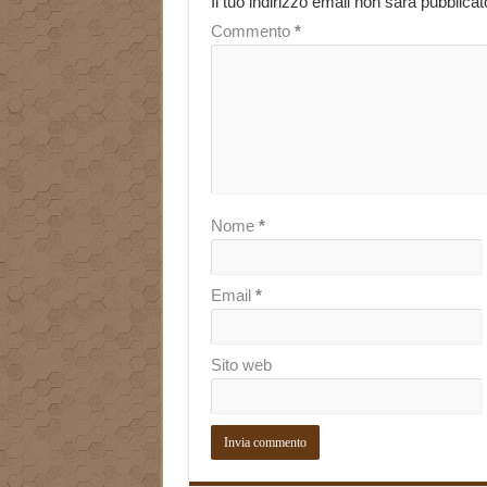
Il tuo indirizzo email non sarà pubblicat
Commento
*
Nome
*
Email
*
Sito web