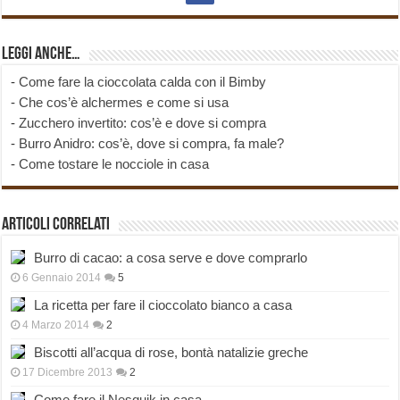
Leggi anche…
-
Come fare la cioccolata calda con il Bimby
-
Che cos’è alchermes e come si usa
-
Zucchero invertito: cos’è e dove si compra
-
Burro Anidro: cos’è, dove si compra, fa male?
-
Come tostare le nocciole in casa
Articoli correlati
Burro di cacao: a cosa serve e dove comprarlo
6 Gennaio 2014
5
La ricetta per fare il cioccolato bianco a casa
4 Marzo 2014
2
Biscotti all’acqua di rose, bontà natalizie greche
17 Dicembre 2013
2
Come fare il Nesquik in casa