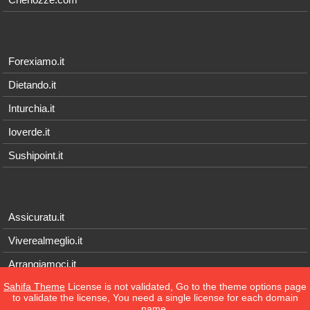
Forexiamo.it
Dietando.it
Inturchia.it
Ioverde.it
Sushipoint.it
Assicuratu.it
Viverealmeglio.it
Arrangiamoci.it
Sahifa Theme
License is not validated, Go to the theme options page
Tecnichef.it
to validate the license, You need a single license for each domain
name.