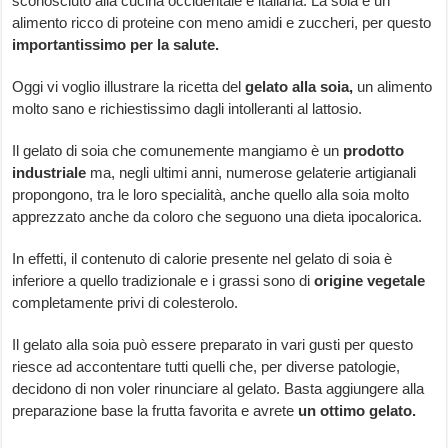
sconosciuto alla cucina occidentale e italiana. La soia è un
alimento ricco di proteine con meno amidi e zuccheri, per questo
importantissimo per la salute.
Oggi vi voglio illustrare la ricetta del
gelato alla soia,
un alimento
molto sano e richiestissimo dagli intolleranti al lattosio.
Il gelato di soia che comunemente mangiamo è un
prodotto
industriale
ma, negli ultimi anni, numerose gelaterie artigianali
propongono, tra le loro specialità, anche quello alla soia molto
apprezzato anche da coloro che seguono una dieta ipocalorica.
In effetti, il contenuto di calorie presente nel gelato di soia è
inferiore a quello tradizionale e i grassi sono di
origine vegetale
completamente privi di colesterolo.
Il gelato alla soia può essere preparato in vari gusti per questo
riesce ad accontentare tutti quelli che, per diverse patologie,
decidono di non voler rinunciare al gelato. Basta aggiungere alla
preparazione base la frutta favorita e avrete
un ottimo gelato.