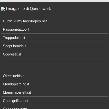
I magazine di Qonnetwork
Curriculumvitaeeuropeo.net
Passionetattoo.it
Troppodolce.it
Scoprilamela.it
Goprestiti.it
Okceliachia.it
Mondopiercing.it
Mammaperfetta.it
Chesignifica.net
Chenozze.com