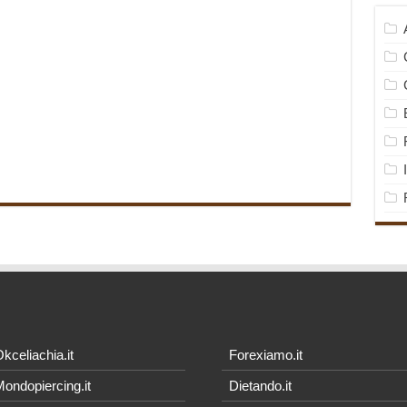
kceliachia.it
Forexiamo.it
ondopiercing.it
Dietando.it