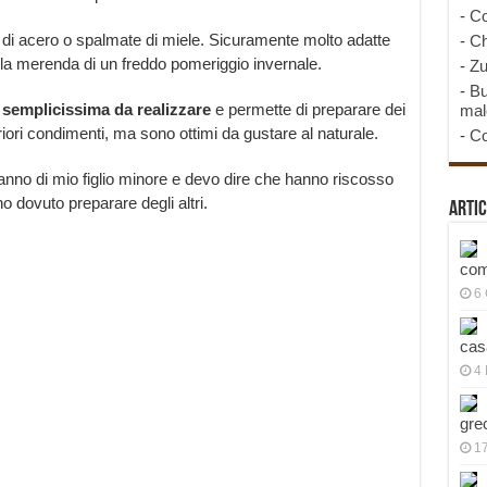
-
Co
o di acero o spalmate di miele. Sicuramente molto adatte
-
Ch
 la merenda di un freddo pomeriggio invernale.
-
Zu
-
Bu
 semplicissima da realizzare
e permette di preparare dei
mal
ori condimenti, ma sono ottimi da gustare al naturale.
-
Co
nno di mio figlio minore e devo dire che hanno riscosso
 dovuto preparare degli altri.
Artic
com
6
cas
4 
gre
1