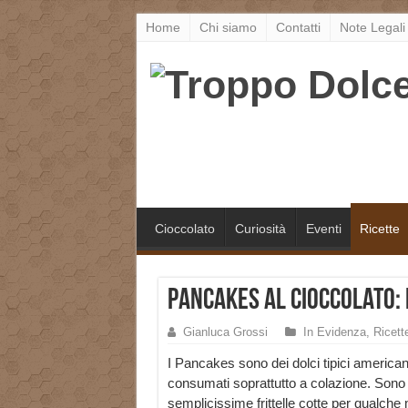
Home
Chi siamo
Contatti
Note Legali
Cioccolato
Curiosità
Eventi
Ricette
Pancakes al Cioccolato: 
Gianluca Grossi
In Evidenza
,
Ricett
I Pancakes sono dei dolci tipici american
consumati soprattutto a colazione. Sono 
semplicissime frittelle cotte per qualche