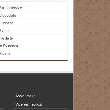
Altre dolcezze
Cioccolato
Curiosità
Eventi
Fai da te
In Evidenza
Ricette
Assicuratu.it
Viverealmeglio.it