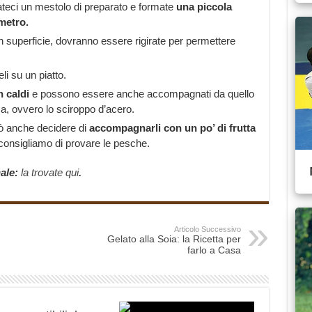
teci un mestolo di preparato e formate
una piccola
ametro.
n superficie, dovranno essere rigirate per permettere
i su un piatto.
n caldi
e possono essere anche accompagnati da quello
a, ovvero lo sciroppo d’acero.
uò anche decidere di
accompagnarli con un po’ di frutta
i consigliamo di provare le pesche.
nale:
la trovate qui
.
Articolo Successivo
Gelato alla Soia: la Ricetta per
farlo a Casa