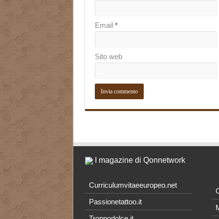
Email
*
Sito web
I magazine di Qonnetwork
Curriculumvitaeeuropeo.net
O
Passionetattoo.it
M
Troppodolce.it