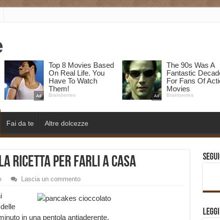
Fai da te
Altre dolcezze
Segui
la Ricetta per farli a casa
e
Lascia un commento
i
delle
Legg
 minuto in una pentola antiaderente.