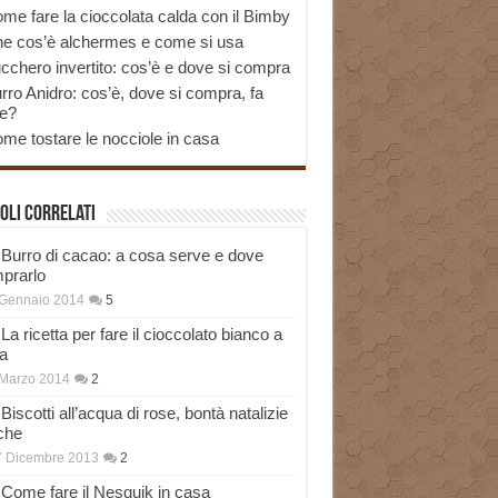
me fare la cioccolata calda con il Bimby
e cos’è alchermes e come si usa
cchero invertito: cos’è e dove si compra
rro Anidro: cos’è, dove si compra, fa
e?
me tostare le nocciole in casa
oli correlati
Burro di cacao: a cosa serve e dove
prarlo
 Gennaio 2014
5
La ricetta per fare il cioccolato bianco a
a
Marzo 2014
2
Biscotti all’acqua di rose, bontà natalizie
che
7 Dicembre 2013
2
Come fare il Nesquik in casa