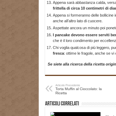
Appena sarà abbastanza calda, versa
frittella di circa 10 centimetri di di
Appena si formeranno delle bollicine i
anche all’altro lato di cuocere.
Aspettate ancora un minuto poi ponetel
I pancake devono essere serviti be
che è il loro condimento per eccellenz
Chi voglia qualcosa di più leggero, p
fresca
: ottime le fragole, anche se v
Se siete alla ricerca della ricetta origi
Articolo Precedente
Torta Muffin al Cioccolato: la
Ricetta
Articoli correlati