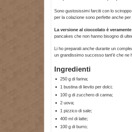
Sono gustosissimi farciti con lo sciropp
per la colazione sono perfette anche per
La versione al cioccolato è veramente
pancakes che non hanno bisogno di ulteri
Li ho preparati anche durante un complea
un grandissimo successo tant’è che ne ho
Ingredienti
250 g di farina;
1 bustina di lievito per dolci;
100 g di zucchero di canna;
2 uova;
1 pizzico di sale;
400 ml di latte;
100 g di burro;