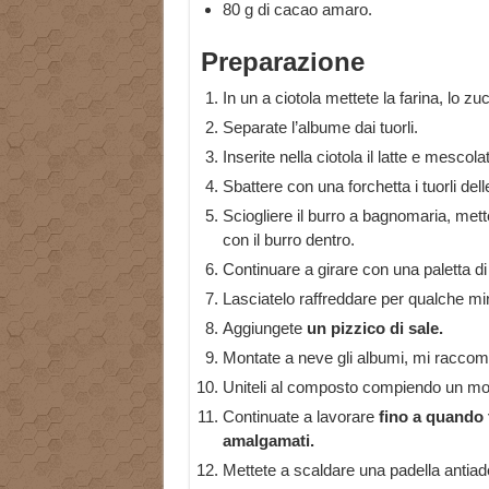
80 g di cacao amaro.
Preparazione
In un a ciotola mettete la farina, lo zu
Separate l’albume dai tuorli.
Inserite nella ciotola il latte e mescol
Sbattere con una forchetta i tuorli del
Sciogliere il burro a bagnomaria, mett
con il burro dentro.
Continuare a girare con una paletta d
Lasciatelo raffreddare per qualche minut
Aggiungete
un pizzico di sale.
Montate a neve gli albumi, mi raccom
Uniteli al composto compiendo un mov
Continuate a lavorare
fino a quando 
amalgamati.
Mettete a scaldare una padella antiade