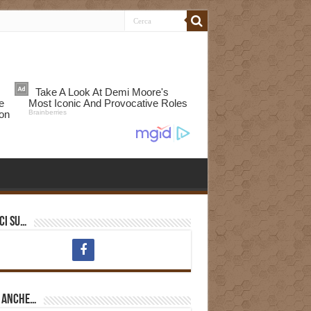
ci su…
i anche…