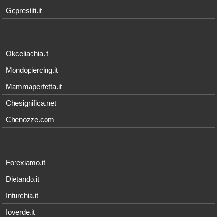
Goprestiti.it
Okceliachia.it
Mondopiercing.it
Mammaperfetta.it
Chesignifica.net
Chenozze.com
Forexiamo.it
Dietando.it
Inturchia.it
Ioverde.it