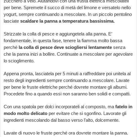
zucchero a velo. Aiutandovi con una frusta elettrica mescolateli
per bene. Spremete il succo di metà del limone e versatelo nello
yogurt, sempre continuando a mescolare. In un piccolo pentolino
lasciate
scaldare la panna a temperatura bassissima.
Strizzate la colla di pesce e aggiungetela alla panna. E’
fondamentale, in questa fase, tenere la fiamma molto bassa
perché
la colla di pesce deve sciogliersi lentamente
senza
che la panna inizi a bollire. Continuate a mescolare per agevolare
lo scioglimento.
Appena pronta, lasciatela per 5 minuti a raffreddare poi unitela al
resto degli ingredienti sempre continuando a mescolare. Lavate
per bene le fruste elettriche perché dovrete montare gli albumi.
Procedete fino a quando essi non saranno ben solidi e compatti.
Con una spatola per dolci incorporateli al composto, ma
fatelo in
modo molto delicato
per evitare che si sgonfino. Lavorate gli
ingredienti mescolando dal basso verso l’alto, dolcemente.
Lavate di nuovo le fruste perché ora dovrete montare la panna.