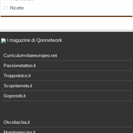
Ricette
I magazine di Qonnetwork
Curriculumvitaeeuropeo.net
Passionetattoo.it
Troppodolce.it
Scoprilamela.it
Goprestiti.it
Okceliachia.it
Mondopiercing.it