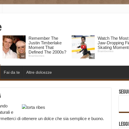
Fai da te
Altre dolcezze
Segui
a
ando
turali e
metterci di ottenere un dolce che sia semplice e buono.
Legg