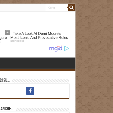
ci su…
i anche…