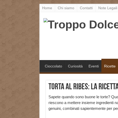
Home
Chi siamo
Contatti
Note Legali
Cioccolato
Curiosità
Eventi
Ricette
Torta al ribes: la ricett
Sapete quando sono buone le torte? Qu
riescono a mettere insieme ingredienti na
genuini, combinati sapientemente per per