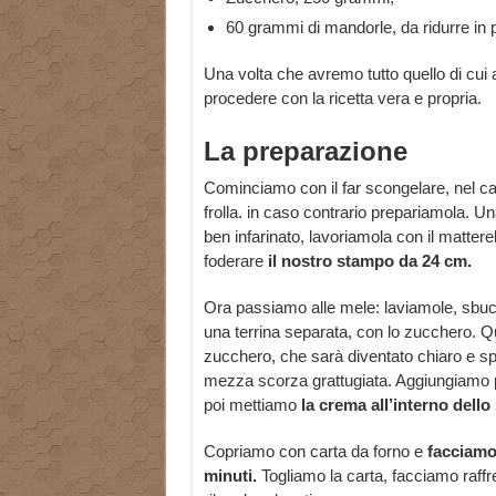
60 grammi di mandorle, da ridurre in 
Una volta che avremo tutto quello di cui
procedere con la ricetta vera e propria.
La preparazione
Cominciamo con il far scongelare, nel ca
frolla. in caso contrario prepariamola. U
ben infarinato, lavoriamola con il matter
foderare
il nostro stampo da 24 cm.
Ora passiamo alle mele: laviamole, sbucci
una terrina separata, con lo zucchero.
zucchero, che sarà diventato chiaro e s
mezza scorza grattugiata. Aggiungiamo p
poi mettiamo
la crema all’interno dello
Copriamo con carta da forno e
facciamo
minuti.
Togliamo la carta, facciamo raffr