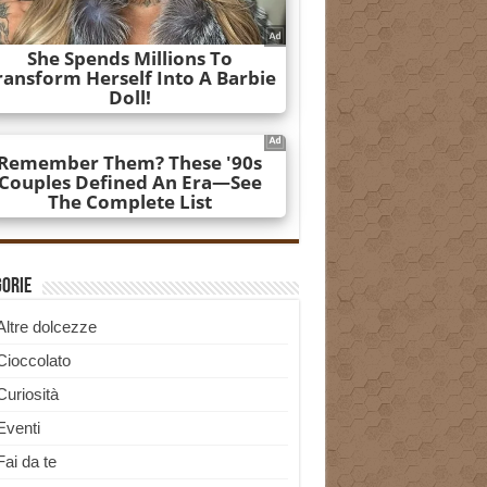
gorie
Altre dolcezze
Cioccolato
Curiosità
Eventi
Fai da te