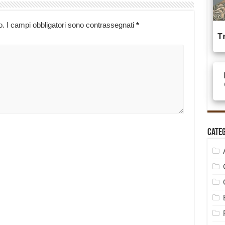
o.
I campi obbligatori sono contrassegnati
*
Cate