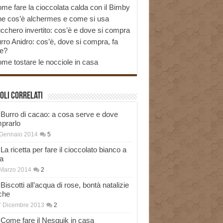
me fare la cioccolata calda con il Bimby
e cos’è alchermes e come si usa
cchero invertito: cos’è e dove si compra
rro Anidro: cos’è, dove si compra, fa
e?
me tostare le nocciole in casa
oli correlati
Burro di cacao: a cosa serve e dove
prarlo
 Gennaio 2014
5
La ricetta per fare il cioccolato bianco a
a
Marzo 2014
2
Biscotti all’acqua di rose, bontà natalizie
che
7 Dicembre 2013
2
Come fare il Nesquik in casa