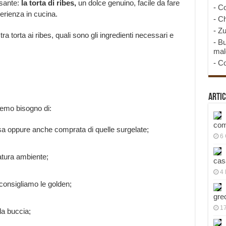
sante:
la torta di ribes,
un dolce genuino, facile da fare
-
Co
erienza in cucina.
-
Ch
-
Zu
 torta ai ribes, quali sono gli ingredienti necessari e
-
Bu
mal
-
Co
Artic
vremo bisogno di:
com
asa oppure anche comprata di quelle surgelate;
6
atura ambiente;
cas
4 
consigliamo le golden;
gre
1
la buccia;