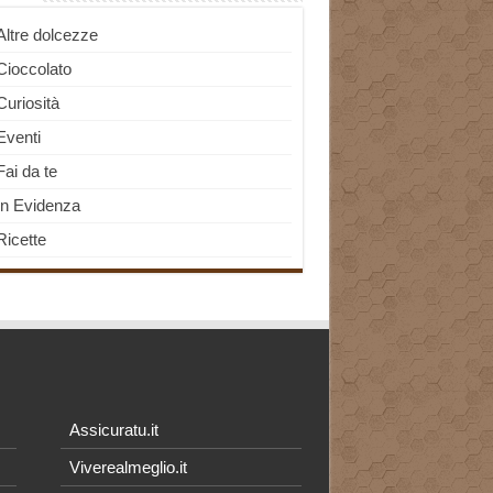
Altre dolcezze
Cioccolato
Curiosità
Eventi
Fai da te
In Evidenza
Ricette
Assicuratu.it
Viverealmeglio.it