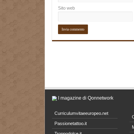
Sito web
I magazine di Qonnetwork
Curriculumvitaeeuropeo.net
O
Passionetattoo.it
M
Troppodolce.it