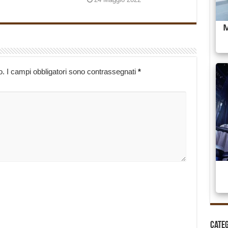
o.
I campi obbligatori sono contrassegnati
*
Cate