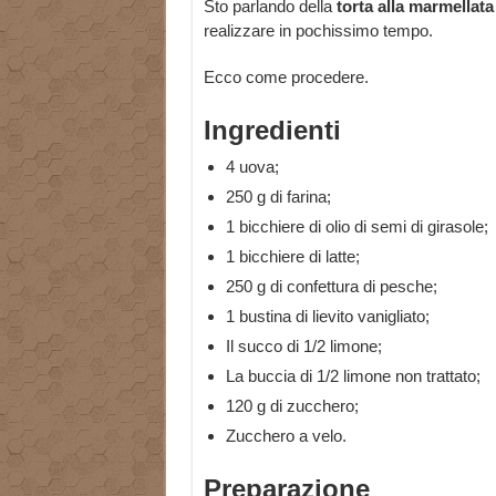
Sto parlando della
torta alla marmellata
realizzare in pochissimo tempo.
Ecco come procedere.
Ingredienti
4 uova;
250 g di farina;
1 bicchiere di olio di semi di girasole;
1 bicchiere di latte;
250 g di confettura di pesche;
1 bustina di lievito vanigliato;
Il succo di 1/2 limone;
La buccia di 1/2 limone non trattato;
120 g di zucchero;
Zucchero a velo.
Preparazione