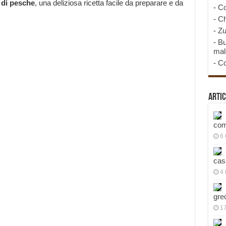
 di pesche
, una deliziosa ricetta facile da preparare e da
-
Co
-
Ch
-
Zu
-
Bu
mal
-
Co
Artic
com
6
cas
4 
gre
1