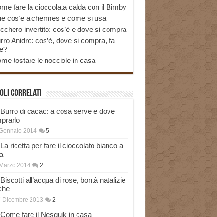
me fare la cioccolata calda con il Bimby
e cos’è alchermes e come si usa
cchero invertito: cos’è e dove si compra
rro Anidro: cos’è, dove si compra, fa
e?
me tostare le nocciole in casa
oli correlati
Burro di cacao: a cosa serve e dove
prarlo
 Gennaio 2014
5
La ricetta per fare il cioccolato bianco a
a
Marzo 2014
2
Biscotti all’acqua di rose, bontà natalizie
che
7 Dicembre 2013
2
Come fare il Nesquik in casa