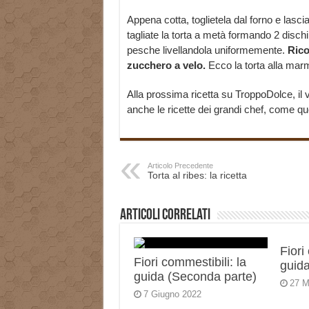
Appena cotta, toglietela dal forno e lasc
tagliate la torta a metà formando 2 disch
pesche livellandola uniformemente.
Rico
zucchero a velo.
Ecco la torta alla marm
Alla prossima ricetta su TroppoDolce, il v
anche le ricette dei grandi chef, come que
Articolo Precedente
Torta al ribes: la ricetta
Articoli correlati
Fiori
Fiori commestibili: la
guida
guida (Seconda parte)
27 M
7 Giugno 2022