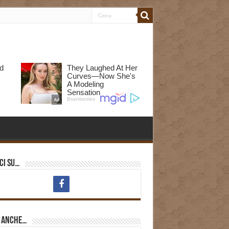
ci su…
i anche…