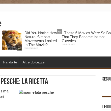
Fai da te
Altre dolcezze
Segui
pesche: la ricetta
ssima
ori
Legg