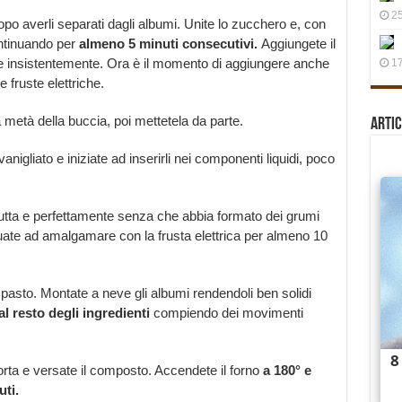
25
 dopo averli separati dagli albumi. Unite lo zucchero e, con
continuando per
almeno 5 minuti consecutivi.
Aggiungete il
re insistentemente. Ora è il momento di aggiungere anche
17
 fruste elettriche.
 metà della buccia, poi mettetela da parte.
Artic
vanigliato e iniziate ad inserirli nei componenti liquidi, poco
utta e perfettamente senza che abbia formato dei grumi
nuate ad amalgamare con la frusta elettrica per almeno 10
mpasto. Montate a neve gli albumi rendendoli ben solidi
al resto degli ingredienti
compiendo dei movimenti
rta e versate il composto. Accendete il forno
a 180° e
uti.