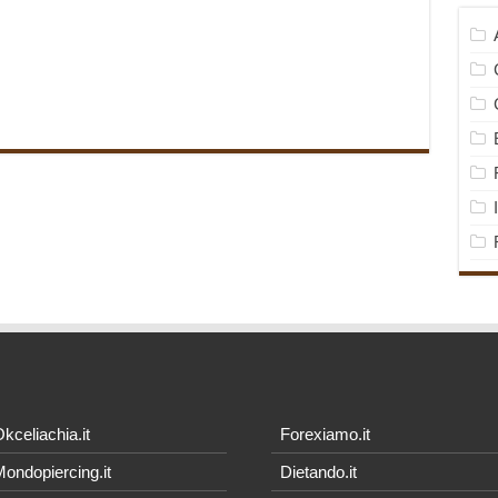
kceliachia.it
Forexiamo.it
ondopiercing.it
Dietando.it