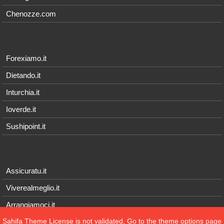
Chenozze.com
Forexiamo.it
Dietando.it
Inturchia.it
Ioverde.it
Sushipoint.it
Assicuratu.it
Viverealmeglio.it
Arrangiamoci.it
Sahifa Theme
License is not validated, Go to the theme options page
Tecnichef.it