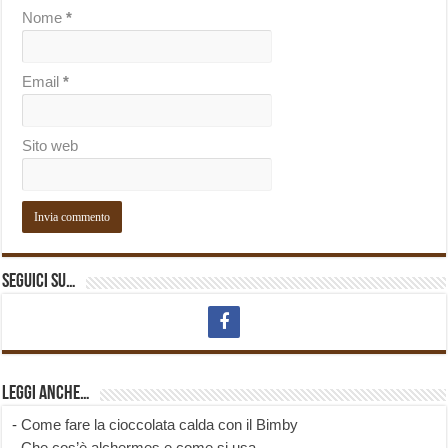
Nome
*
Email
*
Sito web
Seguici su…
Leggi anche…
-
Come fare la cioccolata calda con il Bimby
-
Che cos’è alchermes e come si usa