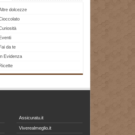
Altre dolcezze
Cioccolato
Curiosità
Eventi
Fai da te
In Evidenza
Ricette
Assicuratu.it
Viverealmeglio.it