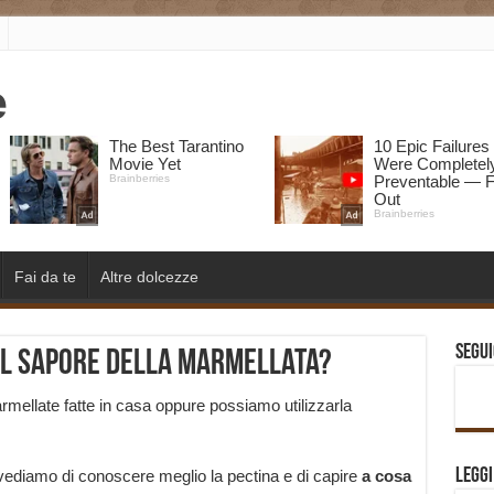
Fai da te
Altre dolcezze
Segui
 il sapore della marmellata?
armellate fatte in casa oppure possiamo utilizzarla
Legg
ediamo di conoscere meglio la pectina e di capire
a cosa