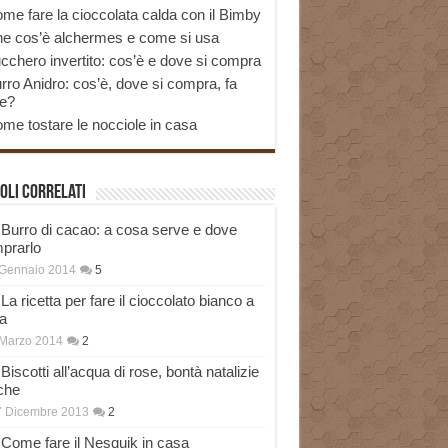
me fare la cioccolata calda con il Bimby
e cos’è alchermes e come si usa
cchero invertito: cos’è e dove si compra
rro Anidro: cos’è, dove si compra, fa
e?
me tostare le nocciole in casa
oli correlati
Burro di cacao: a cosa serve e dove
prarlo
 Gennaio 2014
5
La ricetta per fare il cioccolato bianco a
a
Marzo 2014
2
Biscotti all’acqua di rose, bontà natalizie
che
7 Dicembre 2013
2
Come fare il Nesquik in casa