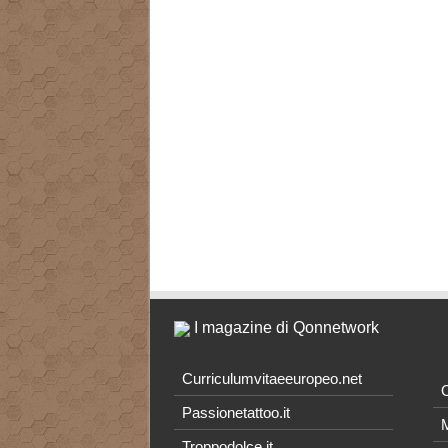
I magazine di Qonnetwork
Curriculumvitaeeuropeo.net
O
Passionetattoo.it
M
Troppodolce.it