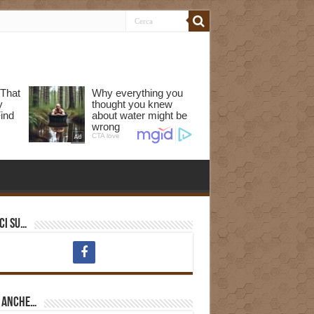
ci su…
i anche…