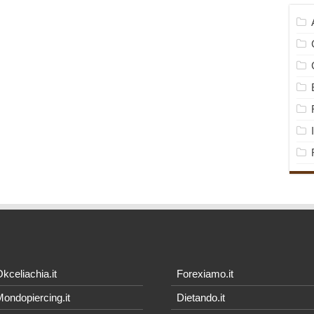
kceliachia.it
Forexiamo.it
ondopiercing.it
Dietando.it