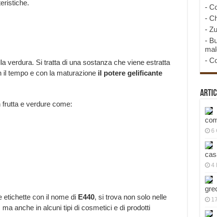
eristiche.
-
Co
-
Ch
-
Zu
-
Bu
mal
-
Co
lla verdura. Si tratta di una sostanza che viene estratta
n il tempo e con la maturazione
il potere gelificante
Artic
n frutta e verdure come:
com
6
cas
4 
gre
le etichette con il nome di
E440
, si trova non solo nelle
1
 ma anche in alcuni tipi di cosmetici e di prodotti