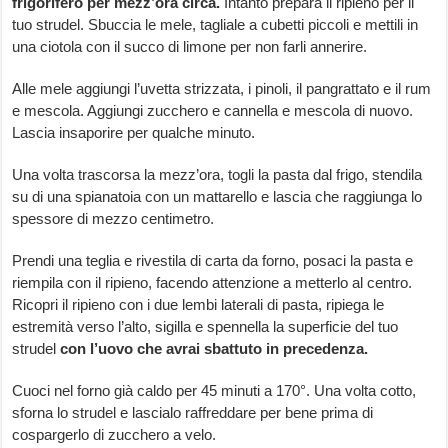
frigorifero per mezz’ora circa.
Intanto prepara il ripieno per il
tuo strudel. Sbuccia le mele, tagliale a cubetti piccoli e mettili in
una ciotola con il succo di limone per non farli annerire.
Alle mele aggiungi l’uvetta strizzata, i pinoli, il pangrattato e il rum
e mescola. Aggiungi zucchero e cannella e mescola di nuovo.
Lascia insaporire per qualche minuto.
Una volta trascorsa la mezz’ora, togli la pasta dal frigo, stendila
su di una spianatoia con un mattarello e lascia che raggiunga lo
spessore di mezzo centimetro.
Prendi una teglia e rivestila di carta da forno, posaci la pasta e
riempila con il ripieno, facendo attenzione a metterlo al centro.
Ricopri il ripieno con i due lembi laterali di pasta, ripiega le
estremità verso l’alto, sigilla e spennella la superficie del tuo
strudel
con l’uovo che avrai sbattuto in precedenza.
Cuoci nel forno già caldo per 45 minuti a 170°. Una volta cotto,
sforna lo strudel e lascialo raffreddare per bene prima di
cospargerlo di zucchero a velo.