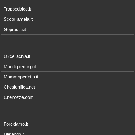
Troppodolce.it
Scoprilamela.it
Goprestiti.it
Okceliachia.it
Mondopiercing.it
Mammaperfetta.it
Chesignifica.net
Chenozze.com
Forexiamo.it
Dietando.it