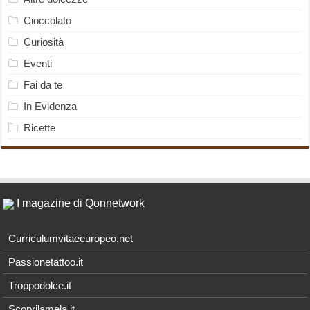
Cioccolato
Curiosità
Eventi
Fai da te
In Evidenza
Ricette
I magazine di Qonnetwork
Curriculumvitaeeuropeo.net
Passionetattoo.it
Troppodolce.it
Scoprilamela.it