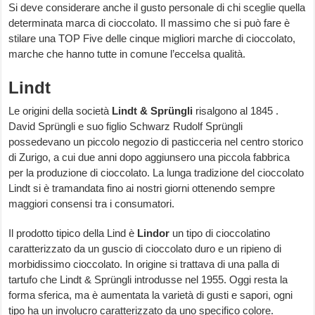
Si deve considerare anche il gusto personale di chi sceglie quella
determinata marca di cioccolato. Il massimo che si può fare è
stilare una TOP Five delle cinque migliori marche di cioccolato,
marche che hanno tutte in comune l’eccelsa qualità.
Lindt
Le origini della società
Lindt & Sprüngli
risalgono al 1845 .
David Sprüngli e suo figlio Schwarz Rudolf Sprüngli
possedevano un piccolo negozio di pasticceria nel centro storico
di Zurigo, a cui due anni dopo aggiunsero una piccola fabbrica
per la produzione di cioccolato. La lunga tradizione del cioccolato
Lindt si è tramandata fino ai nostri giorni ottenendo sempre
maggiori consensi tra i consumatori.
Il prodotto tipico della Lind è
Lindor
un tipo di cioccolatino
caratterizzato da un guscio di cioccolato duro e un ripieno di
morbidissimo cioccolato. In origine si trattava di una palla di
tartufo che Lindt & Sprüngli introdusse nel 1955. Oggi resta la
forma sferica, ma è aumentata la varietà di gusti e sapori, ogni
tipo ha un involucro caratterizzato da uno specifico colore.