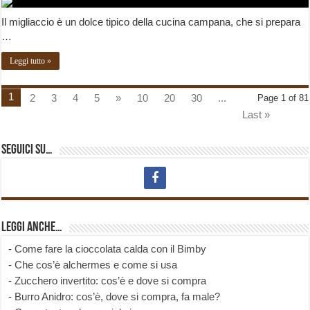
Il migliaccio è un dolce tipico della cucina campana, che si prepara
…
Leggi tutto »
1
2
3
4
5
»
10
20
30
...
Page 1 of 81
Last »
Seguici su…
Leggi anche…
-
Come fare la cioccolata calda con il Bimby
-
Che cos’è alchermes e come si usa
-
Zucchero invertito: cos’è e dove si compra
-
Burro Anidro: cos’è, dove si compra, fa male?