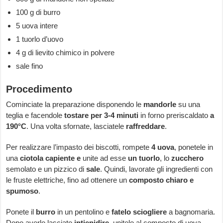
100 g di burro
5 uova intere
1 tuorlo d’uovo
4 g di lievito chimico in polvere
sale fino
Procedimento
Cominciate la preparazione disponendo le
mandorle
su una
teglia e facendole
tostare per 3-4 minuti
in forno preriscaldato
a
190°C
. Una volta sfornate, lasciatele
raffreddare
.
Per realizzare l’impasto dei biscotti, rompete
4 uova
, ponetele in
una
ciotola capiente e
unite ad esse
un tuorlo
, lo
zucchero
semolato e un pizzico di
sale
. Quindi, lavorate gli ingredienti con
le fruste elettriche, fino ad ottenere un
composto chiaro e
spumoso
.
Ponete il
burro
in un pentolino e
fatelo sciogliere
a bagnomaria.
Dopo averlo lasciato
intiepidire
, unitelo al composto di uova,