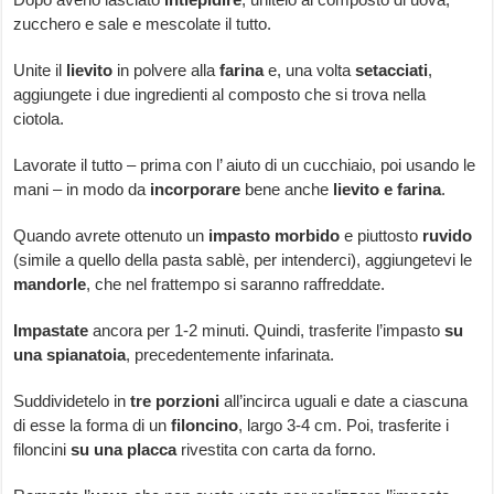
zucchero e sale e mescolate il tutto.
Unite il
lievito
in polvere alla
farina
e, una volta
setacciati
,
aggiungete i due ingredienti al composto che si trova nella
ciotola.
Lavorate il tutto – prima con l’ aiuto di un cucchiaio, poi usando le
mani – in modo da
incorporare
bene anche
lievito e farina
.
Quando avrete ottenuto un
impasto morbido
e piuttosto
ruvido
(simile a quello della pasta sablè, per intenderci), aggiungetevi le
mandorle
, che nel frattempo si saranno raffreddate.
Impastate
ancora per 1-2 minuti. Quindi, trasferite l’impasto
su
una spianatoia
, precedentemente infarinata.
Suddividetelo in
tre porzioni
all’incirca uguali e date a ciascuna
di esse la forma di un
filoncino
, largo 3-4 cm. Poi, trasferite i
filoncini
su una placca
rivestita con carta da forno.