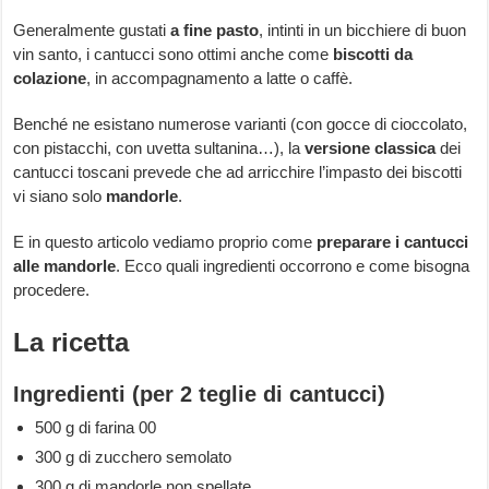
Generalmente gustati
a fine pasto
, intinti in un bicchiere di buon
vin santo, i cantucci sono ottimi anche come
biscotti da
colazione
, in accompagnamento a latte o caffè.
Benché ne esistano numerose varianti (con gocce di cioccolato,
con pistacchi, con uvetta sultanina…), la
versione classica
dei
cantucci toscani prevede che ad arricchire l’impasto dei biscotti
vi siano solo
mandorle
.
E in questo articolo vediamo proprio come
preparare i
cantucci
alle mandorle
. Ecco quali ingredienti occorrono e come bisogna
procedere.
La ricetta
Ingredienti (per 2 teglie di cantucci)
500 g di farina 00
300 g di zucchero semolato
300 g di mandorle non spellate