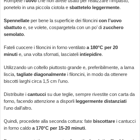
Rompete l’
uovo
che non avete usato per realizzare l’impasto,
ponetelo in una piccola ciotola e
sbattetelo leggermente
.
Spennellate
per bene la superficie dei filoncini
con l’uovo
sbattuto
e, se volete, cospargetela con un po’ di
zucchero
semolato
.
Fateli cuocere i filoncini in forno ventilato
a 180°C per 20
minuti
e, una volta sfornati, lasciateli
intiepidire
.
Utilizzando un coltello piuttosto grande e, preferibilmente, a lama
liscia,
tagliate diagonalmente
i filoncini, in modo da ottenere
biscotti larghi circa 1,5 cm l’uno.
Distribuite i
cantucci
su due teglie, sempre rivestite con carta da
forno, facendo attenzione a disporli
leggermente distanziati
l’uno dall’altro.
Quindi, procedete alla seconda cottura: fate
biscottare
i cantucci
in forno caldo
a 170°C per 15-20 minuti
.