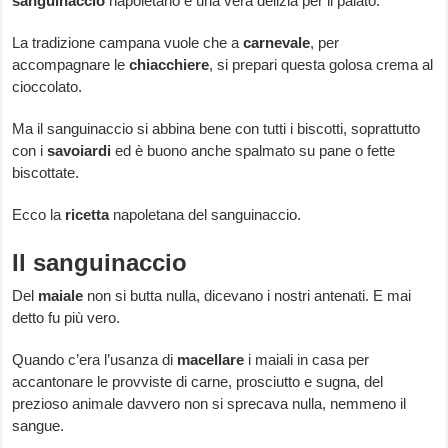
sanguinaccio
napoletano è una vera delizia per il palato.
La tradizione campana vuole che a
carnevale
, per
accompagnare le
chiacchiere
, si prepari questa golosa crema al
cioccolato.
Ma il sanguinaccio si abbina bene con tutti i biscotti, soprattutto
con i
savoiardi
ed è buono anche spalmato su pane o fette
biscottate.
Ecco la
ricetta
napoletana del sanguinaccio.
Il sanguinaccio
Del
maiale
non si butta nulla, dicevano i nostri antenati. E mai
detto fu più vero.
Quando c’era l’usanza di
macellare
i maiali in casa per
accantonare le provviste di carne, prosciutto e sugna, del
prezioso animale davvero non si sprecava nulla, nemmeno il
sangue.