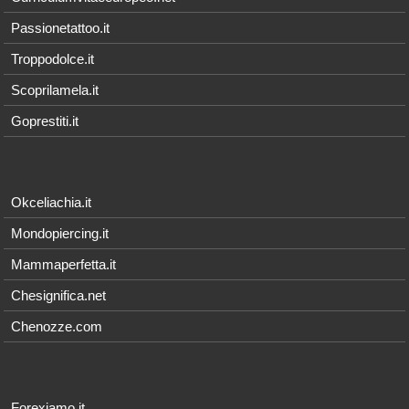
Passionetattoo.it
Troppodolce.it
Scoprilamela.it
Goprestiti.it
Okceliachia.it
Mondopiercing.it
Mammaperfetta.it
Chesignifica.net
Chenozze.com
Forexiamo.it