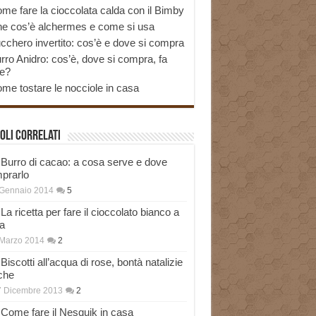
me fare la cioccolata calda con il Bimby
e cos’è alchermes e come si usa
cchero invertito: cos’è e dove si compra
rro Anidro: cos’è, dove si compra, fa
e?
me tostare le nocciole in casa
oli correlati
Burro di cacao: a cosa serve e dove
prarlo
 Gennaio 2014
5
La ricetta per fare il cioccolato bianco a
a
Marzo 2014
2
Biscotti all’acqua di rose, bontà natalizie
che
7 Dicembre 2013
2
Come fare il Nesquik in casa