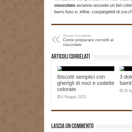
cioccolato
avranno assunto un bel colore d
burro fuso e, infine, cospargeteli di zucc
Articolo Precedente
Come preparare cornetti al
cioccolato
Articoli correlati
Biscotti semplici con
3 dol
gherigli di noci e codette
bambi
colorate
26 A
6 Maggio 2022
Lascia un commento