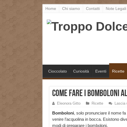
Home
Chi siamo
Contatti
Note Legali
Cioccolato
Curiosità
Eventi
Ricette
Come fare i bomboloni a
Eleonora Gitto
Ricette
Lascia
Bomboloni
, solo pronunciare il nome fa 
venire l’acquolina in bocca. Esistono dive
modi di preparare i bomboloni.