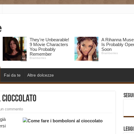
Fai da te
Altre dolcezze
Segui
l cioccolato
 un commento
già
rsi
Legg