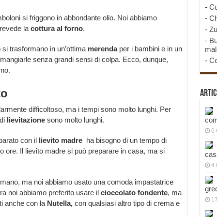
-
Co
omboloni si friggono in abbondante olio. Noi abbiamo
-
Ch
prevede la
cottura al forno
.
-
Zu
-
Bu
o si trasformano in un’ottima
merenda
per i bambini e in un
mal
 mangiarle senza grandi sensi di colpa. Ecco, dunque,
-
Co
rno.
to
Artic
larmente difficoltoso, ma i tempi sono molto lunghi. Per
 di
lievitazione
sono molto lunghi.
com
6
parato con il
lievito madre
ha bisogno di un tempo di
tto ore. Il lievito madre si può preparare in casa, ma si
cas
4 
 a mano, ma noi abbiamo usato una comoda impastatrice
gre
ura noi abbiamo preferito usare il
cioccolato fondente
, ma
1
ti anche con la
Nutella,
con qualsiasi altro tipo di crema e