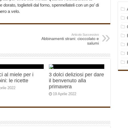
orato, toglieteli dal forno, spennellateli con un po’ di
hero a velo.
Articolo Successivo
Abbinamenti strani: cioccolato e
salumi
ci al miele per i
3 dolci deliziosi per dare
ni: le ricette
il benvenuto alla
primavera
prile 2022
19 Aprile 2022