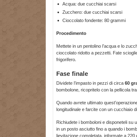
Acqua: due cucchiai scarsi
Zucchero: due cucchiai scarsi
Cioccolato fondente: 80 grammi
Procedimento
Mettete in un pentolino l’acqua e lo zucch
cioccolato ridotto a pezzetti. Fate sciogli
frigorifero.
Fase finale
Dividete l’impasto in pezzi di circa
60 gr
bombolone, ricopritelo con la pellicola tr
Quando avrete ultimato quest’operazione, 
longitudinale e farcite con un cucchiaio d
Richiudete i bomboloni e disponeteli su un
in un posto asciutto fino a quando i bomb
lievitazione completata, informate a 220 