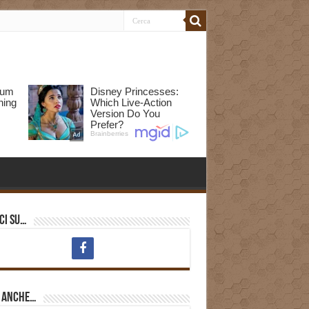
ci su…
i anche…