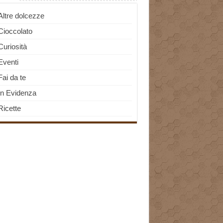
Altre dolcezze
Cioccolato
Curiosità
Eventi
Fai da te
In Evidenza
Ricette