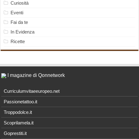
Curiosità
Eventi
Fai da te
In Evidenza
Ricette
I magazine di Qonnetwork
Curriculumvitaeeuropeo.net
Passionetattoo.it
Troppodolce.it
Scoprilamela.it
Goprestiti.it