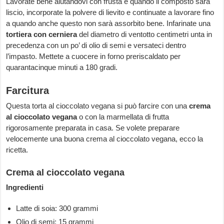
Lavorate bene aiutandovi con frusta e quando il composto sarà
liscio, incorporate la polvere di lievito e continuate a lavorare fino
a quando anche questo non sarà assorbito bene. Infarinate una
tortiera con cerniera
del diametro di ventotto centimetri unta in
precedenza con un po’ di olio di semi e versateci dentro
l’impasto. Mettete a cuocere in forno preriscaldato per
quarantacinque minuti a 180 gradi.
Farcitura
Questa torta al cioccolato vegana si può farcire con una
crema
al cioccolato vegana
o con la marmellata di frutta
rigorosamente preparata in casa. Se volete preparare
velocemente una buona crema al cioccolato vegana, ecco la
ricetta.
Crema al cioccolato vegana
Ingredienti
Latte di soia: 300 grammi
Olio di semi: 15 grammi