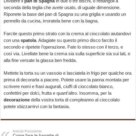
Dividere il
pan di Spagna
in due o tre dischi, o rettangoli a
seconda della teglia che avete usato, di uguale dimensione.
Riponete la base del pan di Spagna su una griglia e usando un
pennello da cucina, irroratela bene con la bagna.
Farcite questo primo strato con la crema al cioccolato aiutandovi
con una
spatola
. Adagiate su questo primo disco farcito il
secondo e ripetete l’operazione. Fate lo stesso con il terzo, e
così via. Livellate bene la crema sia sulla superficie sia sui lati, e
alla fine versate la glassa ben fredda.
Mettete la torta su un vassoio e lasciatela in frigo per qualche ora
prima di decorarla a piacere. Potete usare la panna montata per
scrivere nomi e frasi augurali, ciuffi di cioccolato bianco,
confettini per dolci, frutta e quant’altro. Insomma, per la
decorazione
della vostra torta di compleanno al cioccolato
potete sbizzarrirvi con la fantasia.
Articolo Precedente
Come fare le barrette di