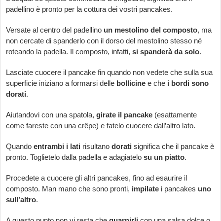
padellino è pronto per la cottura dei vostri pancakes.
Versate al centro del padellino
un mestolino del composto
, ma
non cercate di spanderlo con il dorso del mestolino stesso né
roteando la padella. Il composto, infatti,
si spanderà da solo
.
Lasciate cuocere il pancake fin quando non vedete che sulla sua
superficie iniziano a formarsi delle
bollicine
e che
i bordi sono
dorati
.
Aiutandovi con una spatola,
girate il pancake
(esattamente
come fareste con una crêpe) e fatelo cuocere dall’altro lato.
Quando
entrambi i lati
risultano
dorati
significa che il pancake è
pronto. Toglietelo dalla padella e adagiatelo
su un piatto
.
Procedete a cuocere gli altri pancakes, fino ad esaurire il
composto. Man mano che sono pronti,
impilate
i pancakes
uno
sull’altro
.
A questo punto non vi resta che
guarnirli
con una salsa dolce o