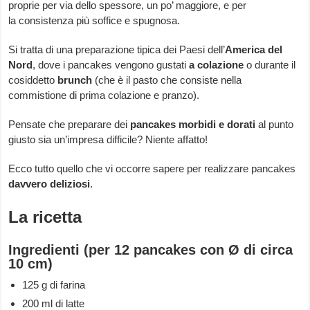
proprie per via dello spessore, un po’ maggiore, e per
la consistenza più soffice e spugnosa.
Si tratta di una preparazione tipica dei Paesi dell’
America del
Nord
, dove i pancakes vengono gustati
a colazione
o durante il
cosiddetto
brunch
(che è il pasto che consiste nella
commistione di prima colazione e pranzo).
Pensate che preparare dei
pancakes morbidi e dorati
al punto
giusto sia un’impresa difficile? Niente affatto!
Ecco tutto quello che vi occorre sapere per realizzare pancakes
davvero deliziosi
.
La ricetta
Ingredienti (per 12 pancakes con Ø di circa
10 cm)
125 g di farina
200 ml di latte