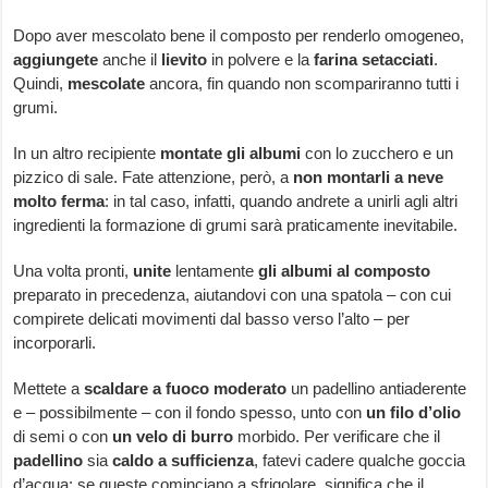
Dopo aver mescolato bene il composto per renderlo omogeneo,
aggiungete
anche il
lievito
in polvere e la
farina setacciati
.
Quindi,
mescolate
ancora, fin quando non scompariranno tutti i
grumi.
In un altro recipiente
montate gli albumi
con lo zucchero e un
pizzico di sale. Fate attenzione, però, a
non montarli a neve
molto ferma
: in tal caso, infatti, quando andrete a unirli agli altri
ingredienti la formazione di grumi sarà praticamente inevitabile.
Una volta pronti,
unite
lentamente
gli albumi al composto
preparato in precedenza, aiutandovi con una spatola – con cui
compirete delicati movimenti dal basso verso l’alto – per
incorporarli.
Mettete a
scaldare a fuoco moderato
un padellino antiaderente
e – possibilmente – con il fondo spesso, unto con
un filo d’olio
di semi o con
un velo di burro
morbido. Per verificare che il
padellino
sia
caldo a sufficienza
, fatevi cadere qualche goccia
d’acqua: se queste cominciano a sfrigolare, significa che il