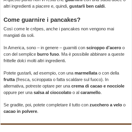
altri ingredienti a piacere e, quindi,
gustarli ben caldi
.
Come guarnire i pancakes?
Così come le crêpes, anche i pancakes non vengono mai
mangiati da soli.
In America, sono – in genere – guarniti con
sciroppo d’acero
o
con del semplice
burro fuso
.
Ma è possibile abbinare a queste
frittelle dolci molti altri ingredienti.
Potete gustarli, ad esempio, con una
marmellata
o con della
frutta
(fresca, sciroppata o fatta scaldare sul fuoco). In
alternativa, potreste optare per una
crema di cacao e nocciole
oppure per una
salsa al cioccolato
o al
caramello
.
Se gradite, poi, potete completare il tutto con
zucchero a velo
o
cacao in polvere
.