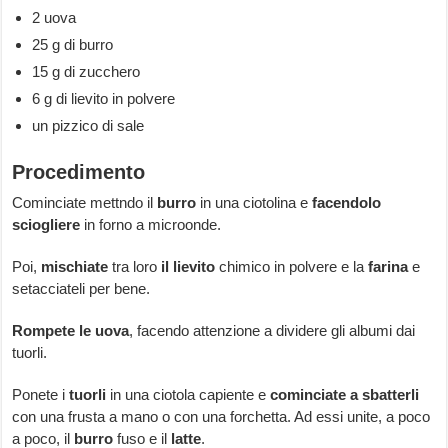
2 uova
25 g di burro
15 g di zucchero
6 g di lievito in polvere
un pizzico di sale
Procedimento
Cominciate mettndo il
burro
in una ciotolina e
facendolo
sciogliere
in forno a microonde.
Poi,
mischiate
tra loro
il lievito
chimico in polvere e la
farina
e
setacciateli per bene.
Rompete le uova
, facendo attenzione a dividere gli albumi dai
tuorli.
Ponete i
tuorli
in una ciotola capiente e
cominciate a sbatterli
con una frusta a mano o con una forchetta. Ad essi unite, a poco
a poco, il
burro
fuso e il
latte
.