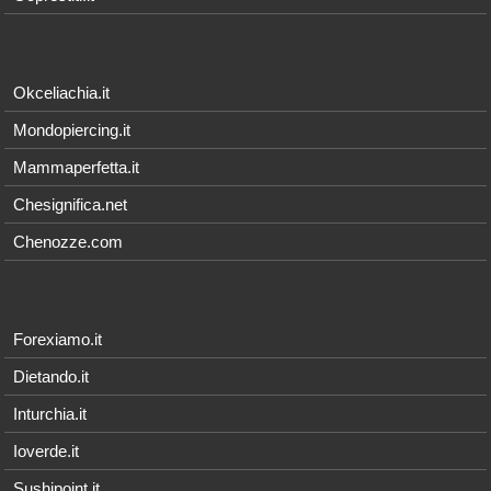
Okceliachia.it
Mondopiercing.it
Mammaperfetta.it
Chesignifica.net
Chenozze.com
Forexiamo.it
Dietando.it
Inturchia.it
Ioverde.it
Sushipoint.it