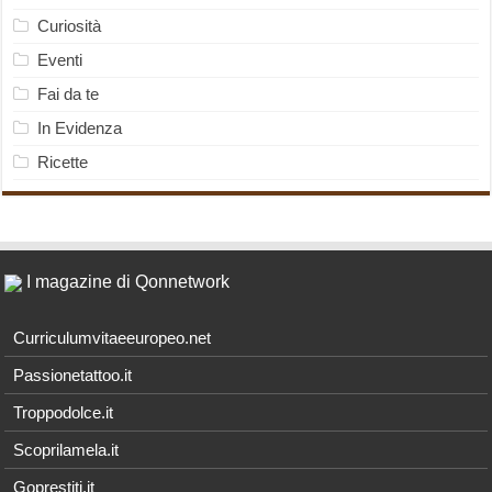
Curiosità
Eventi
Fai da te
In Evidenza
Ricette
I magazine di Qonnetwork
Curriculumvitaeeuropeo.net
Passionetattoo.it
Troppodolce.it
Scoprilamela.it
Goprestiti.it