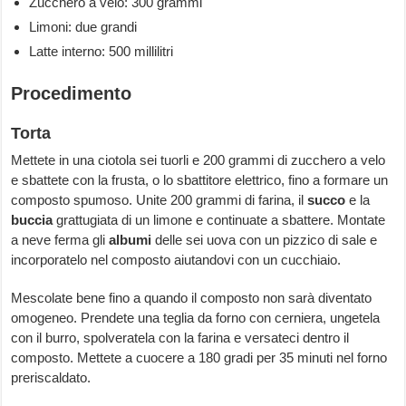
Zucchero a velo: 300 grammi
Limoni: due grandi
Latte interno: 500 millilitri
Procedimento
Torta
Mettete in una ciotola sei tuorli e 200 grammi di zucchero a velo
e sbattete con la frusta, o lo sbattitore elettrico, fino a formare un
composto spumoso. Unite 200 grammi di farina, il
succo
e la
buccia
grattugiata di un limone e continuate a sbattere. Montate
a neve ferma gli
albumi
delle sei uova con un pizzico di sale e
incorporatelo nel composto aiutandovi con un cucchiaio.
Mescolate bene fino a quando il composto non sarà diventato
omogeneo. Prendete una teglia da forno con cerniera, ungetela
con il burro, spolveratela con la farina e versateci dentro il
composto. Mettete a cuocere a 180 gradi per 35 minuti nel forno
preriscaldato.