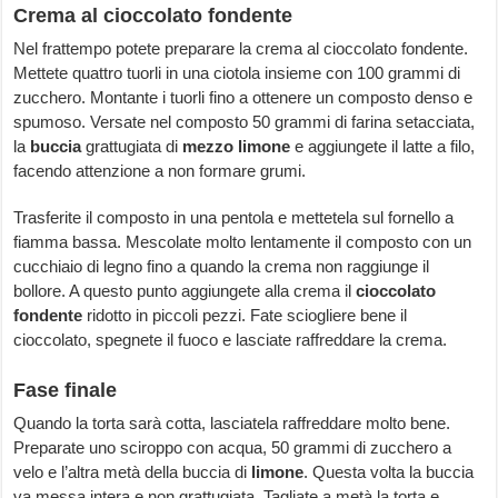
Crema al cioccolato fondente
Nel frattempo potete preparare la crema al cioccolato fondente.
Mettete quattro tuorli in una ciotola insieme con 100 grammi di
zucchero. Montante i tuorli fino a ottenere un composto denso e
spumoso. Versate nel composto 50 grammi di farina setacciata,
la
buccia
grattugiata di
mezzo limone
e aggiungete il latte a filo,
facendo attenzione a non formare grumi.
Trasferite il composto in una pentola e mettetela sul fornello a
fiamma bassa. Mescolate molto lentamente il composto con un
cucchiaio di legno fino a quando la crema non raggiunge il
bollore. A questo punto aggiungete alla crema il
cioccolato
fondente
ridotto in piccoli pezzi. Fate sciogliere bene il
cioccolato, spegnete il fuoco e lasciate raffreddare la crema.
Fase finale
Quando la torta sarà cotta, lasciatela raffreddare molto bene.
Preparate uno sciroppo con acqua, 50 grammi di zucchero a
velo e l’altra metà della buccia di
limone
. Questa volta la buccia
va messa intera e non grattugiata. Tagliate a metà la torta e