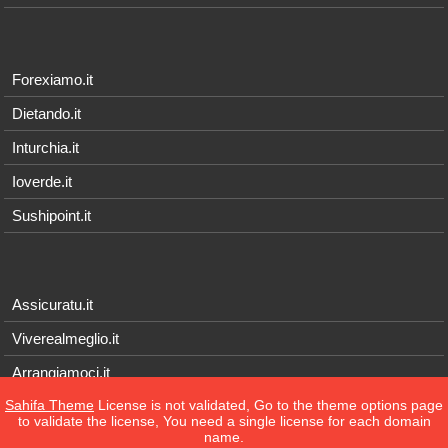
Forexiamo.it
Dietando.it
Inturchia.it
Ioverde.it
Sushipoint.it
Assicuratu.it
Viverealmeglio.it
Arrangiamoci.it
Sahifa Theme
License is not validated, Go to the theme options page
Tecnichef.it
to validate the license, You need a single license for each domain
name.