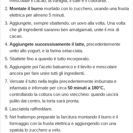
mescolate il cacao, la vaniglia, il sale e il colorante.
Montate
il burro
morbido con lo zucchero, usando una frusta
elettrica per almeno 5 minuti.
Aggiungete, sempre sbattendo, un uovo alla volta. Una volta
che gli ingredienti saranno ben amalgamati, unite il mix di
cacao.
Aggiungete successivamente il
latte,
precedentemente
unito allo yogurt, e la farina setacciata.
Sbattete fino a quando è tutto incorporato.
Aggiungete poi l’aceto balsamico e il lievito e mescolare
ancora per fare unire tutti gli ingredienti.
Versate il tutto nella teglia precedentemente imburrata e
infarinata e infornate per circa
50 minuti a 180°C,
controllando la cottura con uno stecchino: quando uscirà
pulito dal centro, la torta sarà pronta.
Lasciatela raffreddare.
Nel frattempo preparate la farcitura montando il burro e il
formaggio con la frusta elettrica e aggiungendo con una
spatola lo zucchero a velo.