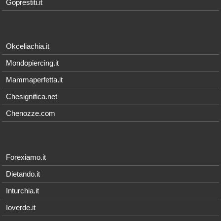
Goprestiti.it
Okceliachia.it
Mondopiercing.it
Mammaperfetta.it
Chesignifica.net
Chenozze.com
Forexiamo.it
Dietando.it
Inturchia.it
Ioverde.it