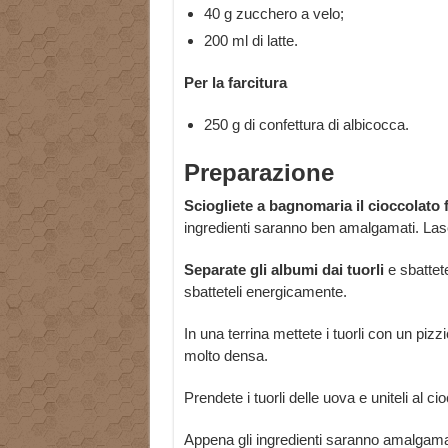
40 g zucchero a velo;
200 ml di latte.
Per la farcitura
250 g di confettura di albicocca.
Preparazione
Sciogliete a bagnomaria il cioccolato 
ingredienti saranno ben amalgamati. Lasc
Separate gli albumi dai tuorli
e sbattete
sbatteteli energicamente.
In una terrina mettete i tuorli con un pizz
molto densa.
Prendete i tuorli delle uova e uniteli al 
Appena gli ingredienti saranno amalgama