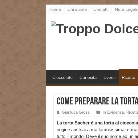
Home
Chi siamo
Contatti
Note Legali
Cioccolato
Curiosità
Eventi
Ricette
Come preparare la torta
Gianluca Grossi
In Evidenza
,
Ricett
La torta Sacher è una torta al cioccola
origine austriaca ma famosissima, ormai
tutto il mondo. Deve il suo nome ad un ap