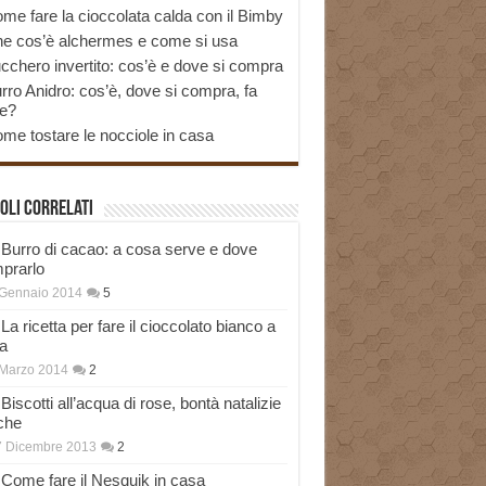
me fare la cioccolata calda con il Bimby
e cos’è alchermes e come si usa
cchero invertito: cos’è e dove si compra
rro Anidro: cos’è, dove si compra, fa
e?
me tostare le nocciole in casa
oli correlati
Burro di cacao: a cosa serve e dove
prarlo
 Gennaio 2014
5
La ricetta per fare il cioccolato bianco a
a
Marzo 2014
2
Biscotti all’acqua di rose, bontà natalizie
che
7 Dicembre 2013
2
Come fare il Nesquik in casa