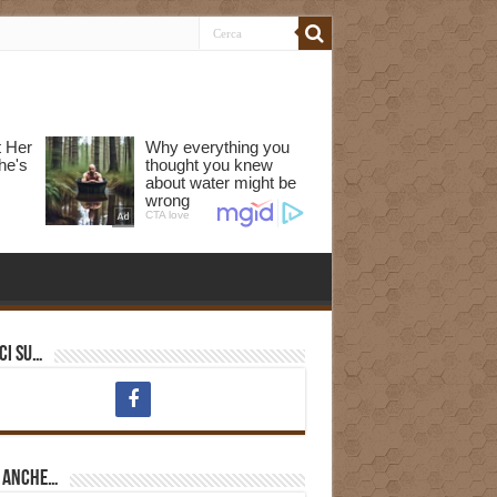
ci su…
i anche…