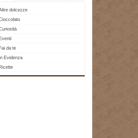
Altre dolcezze
Cioccolato
Curiosità
Eventi
Fai da te
In Evidenza
Ricette