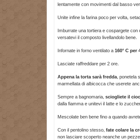
lentamente con movimenti dal basso verso
Unite infine la farina poco per volta, s
Imburrate una tortiera e cospargete con un
versatevi il composto livellandolo bene.
Infornate in forno ventilato a
160° C per 
Lasciate raffreddare per 2 ore.
Appena la torta sarà fredda
, ponetela s
marmellata di albicocca che userete anch
Sempre a bagnomaria,
sciogliete il ci
dalla fiamma e unitevi il latte e lo zucche
Mescolate ben bene fino a quando avret
Con il pentolino stesso,
fate colare la c
non lasciare scoperto neanche un pezzet