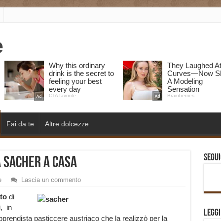
Fai da te
Altre dolcezze
Segui
 Sacher a casa
e
Lascia un commento
to
di
, in
Legg
prendista pasticcere austriaco che la realizzò per la