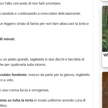
 l’alto cercando di non farli smontare.
etacciandola e continuando a mescolare delicatamente.
 leggero strato di farina per non fare attaccare la torta e
45 minuti.
u un piatto grande, tagliatela in due dischi e farcitela di
e per spalmarla tutta intorno.
occolato fondente
, messo da parte per la glassa, toglietelo
ro a velo.
e una crema liscia e omogenea.
rema su tutta la torta
in modo uniforme avendo cura di
tino.