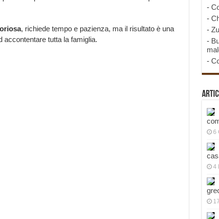
-
Co
-
Ch
oriosa
, richiede tempo e pazienza, ma il risultato è una
-
Zu
 accontentare tutta la famiglia.
-
Bu
mal
-
Co
Artic
com
6
cas
4 
gre
1