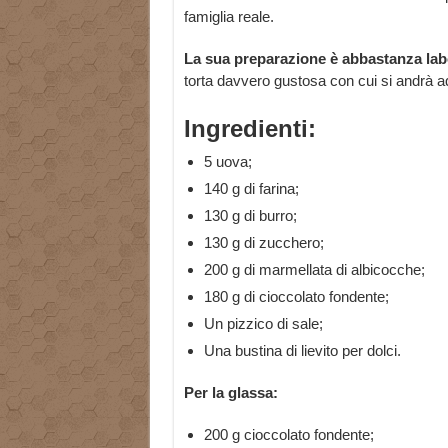
famiglia reale.
La sua preparazione è abbastanza lab
torta davvero gustosa con cui si andrà ad
Ingredienti:
5 uova;
140 g di farina;
130 g di burro;
130 g di zucchero;
200 g di marmellata di albicocche;
180 g di cioccolato fondente;
Un pizzico di sale;
Una bustina di lievito per dolci.
Per la glassa:
200 g cioccolato fondente;