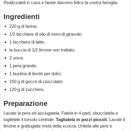
Realizzateli in casa e farete davvero felice la vostra famiglia.
Ingredienti
220 g di farina;
1/2 bicchiere di olio di semi di girasole;
1 bicchiere di latte;
la buccia di 1/2 limone non trattato;
2 uova;
1 pera grande;
1 bustina di lievito per dolci;
150 g di gocce di cioccolato;
120 g di zucchero.
Preparazione
Lavate la pera ed asciugatela. Fatela in 4 parti, sbucciatela e
toglietele il torsolo centrale.
Tagliatela in pezzi piccoli.
Lavate il
limone e grattugiate metà della scorza. Unitela alle pere e