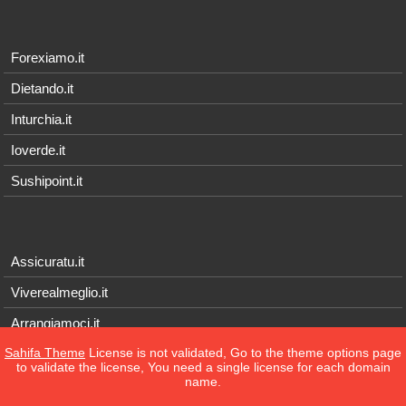
Forexiamo.it
Dietando.it
Inturchia.it
Ioverde.it
Sushipoint.it
Assicuratu.it
Viverealmeglio.it
Arrangiamoci.it
Sahifa Theme
License is not validated, Go to the theme options page
Tecnichef.it
to validate the license, You need a single license for each domain
name.