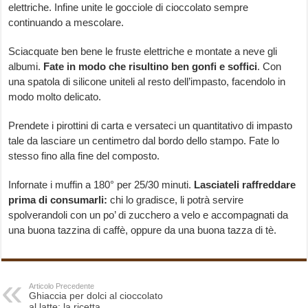
elettriche. Infine unite le gocciole di cioccolato sempre
continuando a mescolare.
Sciacquate ben bene le fruste elettriche e montate a neve gli
albumi.
Fate in modo che risultino ben gonfi e soffici
. Con
una spatola di silicone uniteli al resto dell’impasto, facendolo in
modo molto delicato.
Prendete i pirottini di carta e versateci un quantitativo di impasto
tale da lasciare un centimetro dal bordo dello stampo. Fate lo
stesso fino alla fine del composto.
Infornate i muffin a 180° per 25/30 minuti.
Lasciateli raffreddare
prima di consumarli:
chi lo gradisce, li potrà servire
spolverandoli con un po’ di zucchero a velo e accompagnati da
una buona tazzina di caffè, oppure da una buona tazza di tè.
Articolo Precedente
Ghiaccia per dolci al cioccolato
al latte: la ricetta