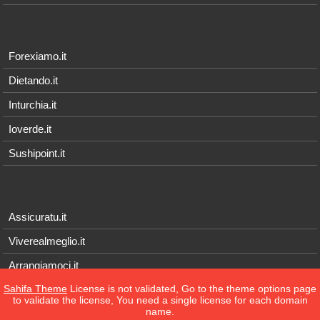
Forexiamo.it
Dietando.it
Inturchia.it
Ioverde.it
Sushipoint.it
Assicuratu.it
Viverealmeglio.it
Arrangiamoci.it
Sahifa Theme
License is not validated, Go to the theme options page
Tecnichef.it
to validate the license, You need a single license for each domain
name.