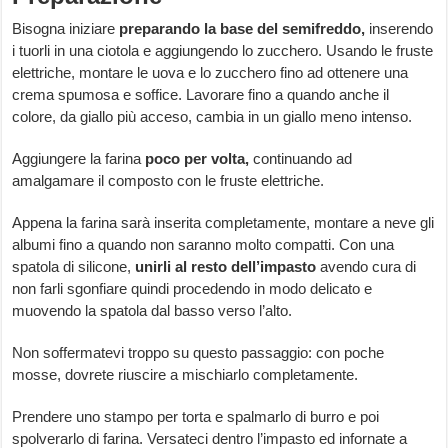
Bisogna iniziare
preparando la base del semifreddo,
inserendo
i tuorli in una ciotola e aggiungendo lo zucchero. Usando le fruste
elettriche, montare le uova e lo zucchero fino ad ottenere una
crema spumosa e soffice. Lavorare fino a quando anche il
colore, da giallo più acceso, cambia in un giallo meno intenso.
Aggiungere la farina
poco per volta,
continuando ad
amalgamare il composto con le fruste elettriche.
Appena la farina sarà inserita completamente, montare a neve gli
albumi fino a quando non saranno molto compatti. Con una
spatola di silicone,
unirli al resto dell’impasto
avendo cura di
non farli sgonfiare quindi procedendo in modo delicato e
muovendo la spatola dal basso verso l’alto.
Non soffermatevi troppo su questo passaggio: con poche
mosse, dovrete riuscire a mischiarlo completamente.
Prendere uno stampo per torta e spalmarlo di burro e poi
spolverarlo di farina. Versateci dentro l’impasto ed infornate a