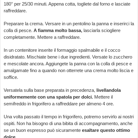
180° per 25/30 minuti. Appena cotta, togliete dal forno e lasciate
raffreddare.
Preparare la crema. Versare in un pentolino la panna e inserirci la
colla di pesce.
A fiamma molto bassa,
lasciarla sciogliere
completamente. Mettere a raffreddare.
In un contenitore inserite il formaggio spalmabile e il cocco
disidratato. Mischiate bene i due ingredienti. Versate lo zucchero
e mescolate ancora. Aggiungete la panna con la colla di pesce e
amalgamate fino a quando non otterrete una crema molto liscia e
soffice.
Versatela sulla base preparata in precedenza,
livellandola
uniformemente con una spatola per dolci.
Mettere il
semifreddo in frigorifero a raffreddare per almeno 4 ore.
Una volta passato il tempo in frigorifero, potremo servirlo ai nostri
ospiti. Non ha bisogno di una bibita di accompagnamento, anche
se un buon espresso può sicuramente
esaltare questo ottimo
dolce.