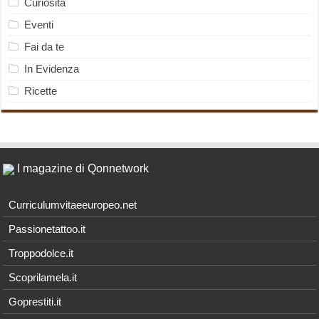
Curiosità
Eventi
Fai da te
In Evidenza
Ricette
I magazine di Qonnetwork
Curriculumvitaeeuropeo.net
Passionetattoo.it
Troppodolce.it
Scoprilamela.it
Goprestiti.it