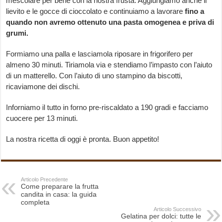
mescolare per bene con la nostra frusta. Aggiungiamo anche il
lievito e le gocce di cioccolato e continuiamo a lavorare
fino a
quando non avremo ottenuto una pasta omogenea e priva di
grumi.
Formiamo una palla e lasciamola riposare in frigorifero per
almeno 30 minuti. Tiriamola via e stendiamo l’impasto con l’aiuto
di un matterello. Con l’aiuto di uno stampino da biscotti,
ricaviamone dei dischi.
Inforniamo il tutto in forno pre-riscaldato a 190 gradi e facciamo
cuocere per 13 minuti.
La nostra ricetta di oggi è pronta. Buon appetito!
Articolo Precedente
Come preparare la frutta
candita in casa: la guida
completa
Articolo Successivo
Gelatina per dolci: tutte le