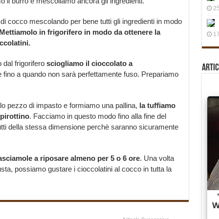
 il burro e mescoliamo ancora gli ingredienti.
25
i cocco mescolando per bene tutti gli ingredienti in modo
Mettiamolo in frigorifero in modo da ottenere la
17
ccolatini.
 dal frigorifero
sciogliamo il cioccolato a
Artic
fino a quando non sarà perfettamente fuso. Prepariamo
o pezzo di impasto e formiamo una pallina,
la tuffiamo
pirottino
. Facciamo in questo modo fino alla fine del
 tutti della stessa dimensione perchè saranno sicuramente
asciamole a riposare almeno per 5 o 6 ore
. Una volta
ta, possiamo gustare i cioccolatini al cocco in tutta la