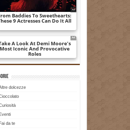
gorie
Altre dolcezze
Cioccolato
Curiosità
Eventi
Fai da te