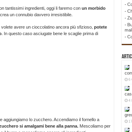
-
Co
n tantissimi ingredienti, oggi li faremo con
un
morbido
-
Ch
crea un connubio davvero irresistibile.
-
Zu
-
Bu
 volete avere un cioccolatino ancora più sfizioso,
potete
mal
o
. In questo caso asciugate bene le scaglie prima di
-
Co
Artic
com
6
cas
4 
gre
 e aggiungiamo lo zucchero. Accendiamo il fornello a
1
 zucchero si amalgami bene alla
panna.
Mescoliamo per