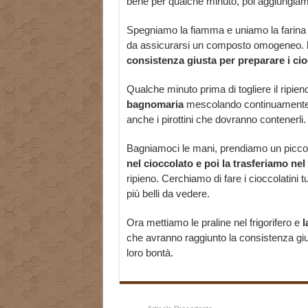
bene per qualche minuto, poi aggiungiamo
Spegniamo la fiamma e uniamo la farina d
da assicurarsi un composto omogeneo.
consistenza giusta per preparare i cio
Qualche minuto prima di togliere il ripieno
bagnomaria
mescolando continuamente 
anche i pirottini che dovranno contenerli.
Bagniamoci le mani, prendiamo un piccol
nel cioccolato e poi la trasferiamo nel 
ripieno. Cerchiamo di fare i cioccolatini
più belli da vedere.
Ora mettiamo le praline nel frigorifero e
l
che avranno raggiunto la consistenza gius
loro bontà.