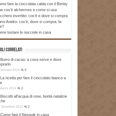
me fare la cioccolata calda con il Bimby
e cos’è alchermes e come si usa
cchero invertito: cos’è e dove si compra
rro Anidro: cos’è, dove si compra, fa
e?
me tostare le nocciole in casa
oli correlati
Burro di cacao: a cosa serve e dove
prarlo
 Gennaio 2014
5
La ricetta per fare il cioccolato bianco a
a
Marzo 2014
2
Biscotti all’acqua di rose, bontà natalizie
che
7 Dicembre 2013
2
Come fare il Nesquik in casa