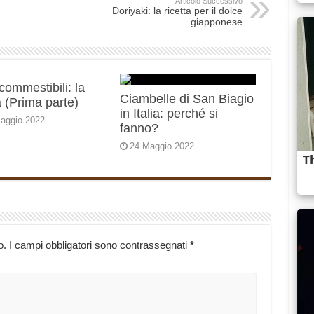
Articolo Successivo
Doriyaki: la ricetta per il dolce
giapponese
 commestibili: la
Ciambelle di San Biagio
 (Prima parte)
in Italia: perché si
aggio 2022
fanno?
24 Maggio 2022
o.
I campi obbligatori sono contrassegnati
*