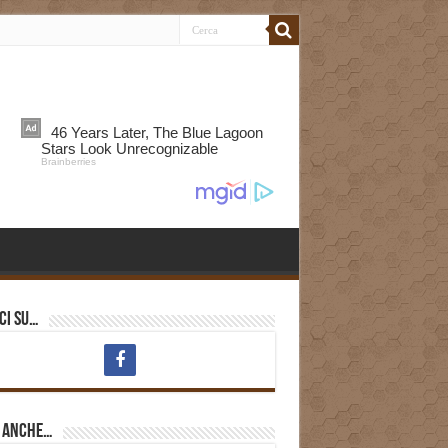
ci su…
i anche…