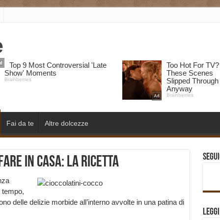
Fai da te
Altre dolcezze
Segui
fare in casa: la ricetta
nza
o tempo,
no delle delizie morbide all’interno avvolte in una patina di
Legg