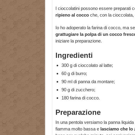
I cioccolatini possono essere preparati co
ripieno al cocco
che, con la cioccolata, 
Io ho adoperato la farina di cocco, ma se
grattugiare la polpa di un cocco fresc
iniziare la preparazione.
Ingredienti
300 g di cioccolato al latte;
60 g di burro;
90 ml di panna da montare;
90 g di zucchero;
180 farina di cocco.
Preparazione
In una pentola versiamo la panna liquida
fiamma molto bassa e
lasciamo che lo