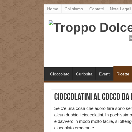
Home
Chi siamo
Contatti
Note Legali
Cioccolato
Curiosità
Eventi
Ricette
Cioccolatini al cocco da 
Se c’è una cosa che adoro fare sono se
alcun dubbio i cioccolatini. In pochissim
e davvero in modo molto facile, si ottengo
cioccolato croccante.