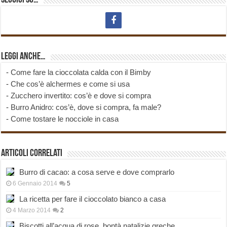
Seguici su…
Leggi anche…
-
Come fare la cioccolata calda con il Bimby
-
Che cos’è alchermes e come si usa
-
Zucchero invertito: cos’è e dove si compra
-
Burro Anidro: cos’è, dove si compra, fa male?
-
Come tostare le nocciole in casa
Articoli correlati
Burro di cacao: a cosa serve e dove comprarlo
6 Gennaio 2014
5
La ricetta per fare il cioccolato bianco a casa
4 Marzo 2014
2
Biscotti all’acqua di rose, bontà natalizie greche