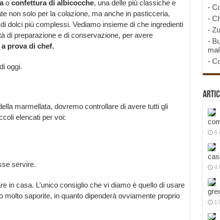
ta
o
confettura di albicocche
, una delle più classiche e
-
Co
te non solo per la colazione, ma anche in pasticceria,
-
Ch
 di dolci più complessi. Vediamo insieme di che ingredienti
-
Zu
tà di preparazione e di conservazione, per avere
-
Bu
a prova di chef.
mal
-
Co
i oggi.
Artic
lla marmellata, dovremo controllare di avere tutti gli
ccoli elencati per voi:
com
6
cas
sse servire.
4 
ovare in casa. L’unico consiglio che vi diamo è quello di usare
gre
 molto saporite, in quanto dipenderà ovviamente proprio
1