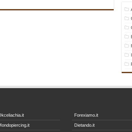
kceliachia.it
Forexiamo.it
ondopiercing.it
Dietando.it