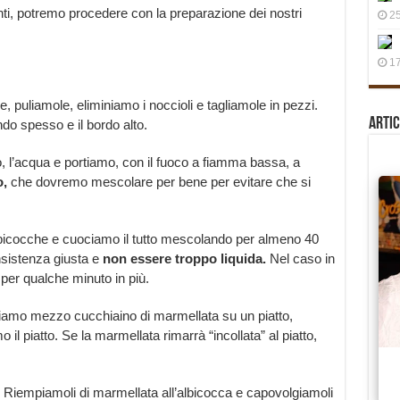
nti, potremo procedere con la preparazione dei nostri
25
17
 puliamole, eliminiamo i noccioli e tagliamole in pezzi.
Artic
ndo spesso e il bordo alto.
o, l’acqua e portiamo, con il fuoco a fiamma bassa, a
o,
che dovremo mescolare per bene per evitare che si
lbicocche e cuociamo il tutto mescolando per almeno 40
nsistenza giusta e
non essere troppo liquida.
Nel caso in
e per qualche minuto in più.
ttiamo mezzo cucchiaino di marmellata su un piatto,
il piatto. Se la marmellata rimarrà “incollata” al piatto,
. Riempiamoli di marmellata all’albicocca e capovolgiamoli