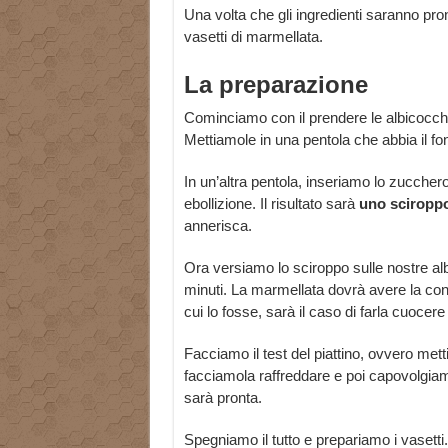
Una volta che gli ingredienti saranno pro
vasetti di marmellata.
La preparazione
Cominciamo con il prendere le albicocche,
Mettiamole in una pentola che abbia il fo
In un’altra pentola, inseriamo lo zuccher
ebollizione. Il risultato sarà
uno sciropp
annerisca.
Ora versiamo lo sciroppo sulle nostre a
minuti. La marmellata dovrà avere la co
cui lo fosse, sarà il caso di farla cuocer
Facciamo il test del piattino, ovvero me
facciamola raffreddare e poi capovolgiamo 
sarà pronta.
Spegniamo il tutto e prepariamo i vasetti