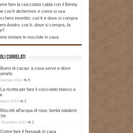
me fare la cioccolata calda con il Bimby
e cos’è alchermes e come si usa
cchero invertito: cos’è e dove si compra
rro Anidro: cos’è, dove si compra, fa
e?
me tostare le nocciole in casa
oli correlati
Burro di cacao: a cosa serve e dove
prarlo
 Gennaio 2014
5
La ricetta per fare il cioccolato bianco a
a
Marzo 2014
2
Biscotti all’acqua di rose, bontà natalizie
che
7 Dicembre 2013
2
Come fare il Nesquik in casa