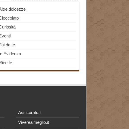
Altre dolcezze
Cioccolato
Curiosità
Eventi
Fai da te
In Evidenza
Ricette
Assicuratu.it
Viverealmeglio.it