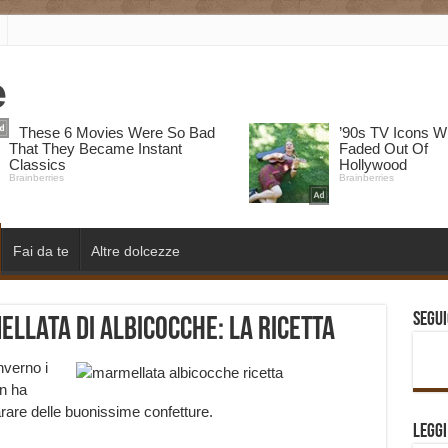
Fai da te
Altre dolcezze
Segui
llata di albicocche: la ricetta
nverno i
on ha
rare delle buonissime confetture.
Legg