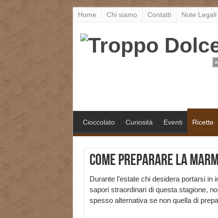
Home
Chi siamo
Contatti
Note Legali
Cioccolato
Curiosità
Eventi
Ricette
Come preparare la marme
Durante l’estate chi desidera portarsi in i
sapori straordinari di questa stagione, n
spesso alternativa se non quella di prepa