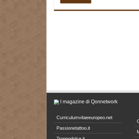
I magazine di Qonnetwork
Curriculumvitaeeuropeo.net
O
Passionetattoo.it
M
Troppodolce.it