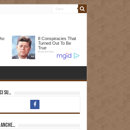
ci su…
i anche…