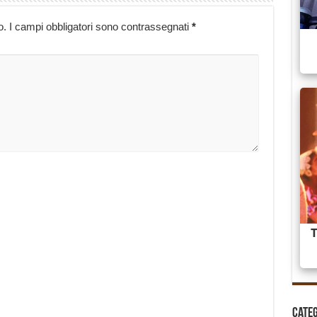
o.
I campi obbligatori sono contrassegnati
*
Cate