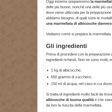
Oggi insieme prepareremo
la
marmella
delle più buone, nonché una delle più usa
dove viene utilizzata per la preparazione
abbiamo bisogno, di quali sono le modali
una
marmellata di albicocche davvero 
Vediamo come si prepara la marmellata d
Gli ingredienti
Prima di procedere con la preparazione de
ingredienti richiesti. Non ne sono molti, e
1 kg di albicocche;
650 grammi di zucchero;
150 ml di acqua, nel caso in cui dove
Si tratta di ingredienti molto facili da tr
albicocche di buona qualità
e che siano
da loro la riuscita della marmellata.