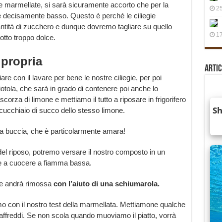
 le marmellate, si sarà sicuramente accorto che per la
25
o è decisamente basso. Questo è perché le ciliegie
tità di zucchero e dunque dovremo tagliare su quello
17
otto troppo dolce.
 propria
Artic
e con il lavare per bene le nostre ciliegie, per poi
otola, che sarà in grado di contenere poi anche lo
orza di limone e mettiamo il tutto a riposare in frigorifero
ucchiaio di succo dello stesso limone.
lla buccia, che è particolarmente amara!
el riposo, potremo versare il nostro composto in un
e a cuocere a fiamma bassa.
he andrà rimossa
con l’aiuto di una schiumarola.
o con il nostro test della marmellata. Mettiamone qualche
affreddi. Se non scola quando muoviamo il piatto, vorrà