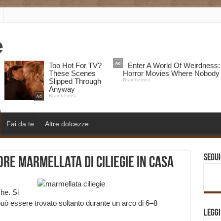
Fai da te
Altre dolcezze
Segui
re marmellata di ciliegie in casa
he. Si
uò essere trovato soltanto durante un arco di 6–8
Legg