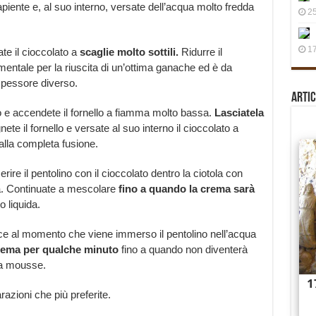
apiente e, al suo interno, versate dell’acqua molto fredda
25
17
ate il cioccolato a
scaglie molto sottili.
Ridurre il
amentale per la riuscita di un’ottima ganache ed è da
 spessore diverso.
Artic
ro e accendete il fornello a fiamma molto bassa.
Lasciatela
ete il fornello e versate al suo interno il cioccolato a
lla completa fusione.
re il pentolino con il cioccolato dentro la ciotola con
a. Continuate a mescolare
fino a quando la crema sarà
 liquida.
ce al momento che viene immerso il pentolino nell’acqua
rema per qualche minuto
fino a quando non diventerà
na mousse.
azioni che più preferite.