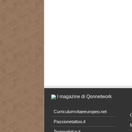
I magazine di Qonnetwork
Curriculumvitaeeuropeo.net
O
Passionetattoo.it
M
Troppodolce.it