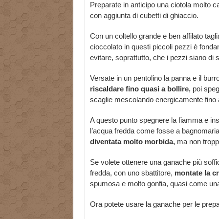
Preparate in anticipo una ciotola molto c
con aggiunta di cubetti di ghiaccio.
Con un coltello grande e ben affilato tagli
cioccolato in questi piccoli pezzi è fond
evitare, soprattutto, che i pezzi siano di
Versate in un pentolino la panna e il bur
riscaldare fino quasi a bollire,
poi spegn
scaglie mescolando energicamente fino a
A questo punto spegnere la fiamma e inseri
l’acqua fredda come fosse a bagnomari
diventata molto morbida,
ma non troppo
Se volete ottenere una ganache più soffi
fredda, con uno sbattitore,
montate la c
spumosa e molto gonfia, quasi come u
Ora potete usare la ganache per le prepar