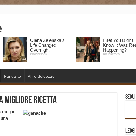
Fai da te
Altre dolcezze
Segui
a migliore ricetta
reme più
i una
Legg