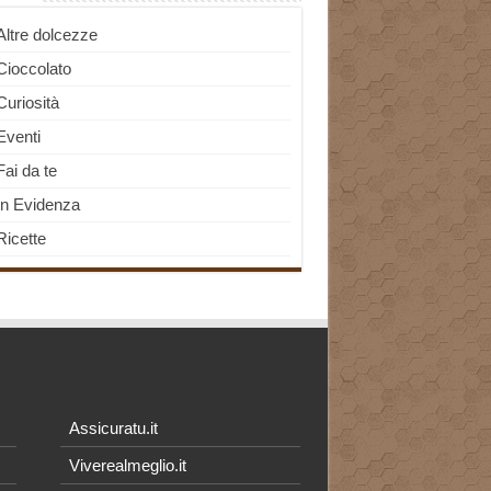
Altre dolcezze
Cioccolato
Curiosità
Eventi
Fai da te
In Evidenza
Ricette
Assicuratu.it
Viverealmeglio.it