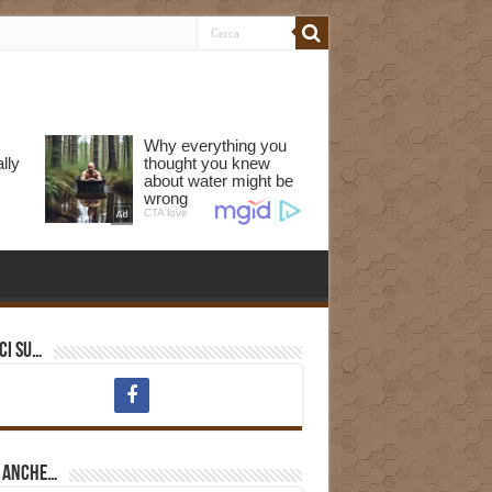
ci su…
i anche…