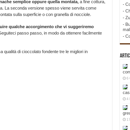
anache semplice oppure quella montata,
a fine cottura,
-
Co
ia. La seconda versione spesso viene servita come
-
Ch
tata sulla superficie o con granella di nocciole.
-
Zu
-
Bu
uire qualche accorgimento che vi suggeriremo
mal
eguiteci passo passo, in modo da ottenere facilmente
-
Co
qualità di cioccolato fondente tre le migliori in
Artic
com
6
cas
4 
gre
1