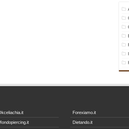
kceliachia.it
Forexiamo.it
ondopiercing.it
Dietando.it