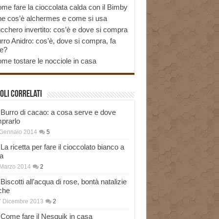
me fare la cioccolata calda con il Bimby
e cos’è alchermes e come si usa
cchero invertito: cos’è e dove si compra
rro Anidro: cos’è, dove si compra, fa
e?
me tostare le nocciole in casa
oli correlati
Burro di cacao: a cosa serve e dove
prarlo
 Gennaio 2014
5
La ricetta per fare il cioccolato bianco a
a
Marzo 2014
2
Biscotti all’acqua di rose, bontà natalizie
che
7 Dicembre 2013
2
Come fare il Nesquik in casa