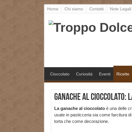
Home
Chi siamo
Contatti
Note Legali
Cioccolato
Curiosità
Eventi
Ricette
Ganache al cioccolato: l
La ganache al cioccolato
è una delle c
usate in pasticceria sia come farcitura d
torta che come decorazione.