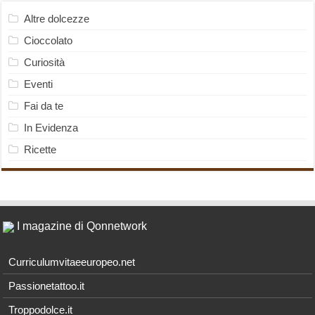
Altre dolcezze
Cioccolato
Curiosità
Eventi
Fai da te
In Evidenza
Ricette
I magazine di Qonnetwork
Curriculumvitaeeuropeo.net
Passionetattoo.it
Troppodolce.it