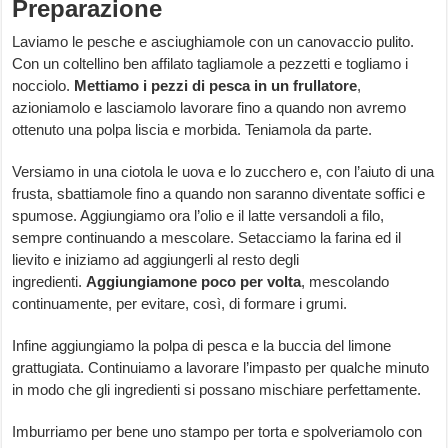
Preparazione
Laviamo le pesche e asciughiamole con un canovaccio pulito.
Con un coltellino ben affilato tagliamole a pezzetti e togliamo i
nocciolo.
Mettiamo i pezzi di pesca in un frullatore
,
azioniamolo e lasciamolo lavorare fino a quando non avremo
ottenuto una polpa liscia e morbida. Teniamola da parte.
Versiamo in una ciotola le uova e lo zucchero e, con l’aiuto di una
frusta, sbattiamole fino a quando non saranno diventate soffici e
spumose. Aggiungiamo ora l’olio e il latte versandoli a filo,
sempre continuando a mescolare. Setacciamo la farina ed il
lievito e iniziamo ad aggiungerli al resto degli
ingredienti.
Aggiungiamone poco per volta
, mescolando
continuamente, per evitare, così, di formare i grumi.
Infine aggiungiamo la polpa di pesca e la buccia del limone
grattugiata. Continuiamo a lavorare l’impasto per qualche minuto
in modo che gli ingredienti si possano mischiare perfettamente.
Imburriamo per bene uno stampo per torta e spolveriamolo con