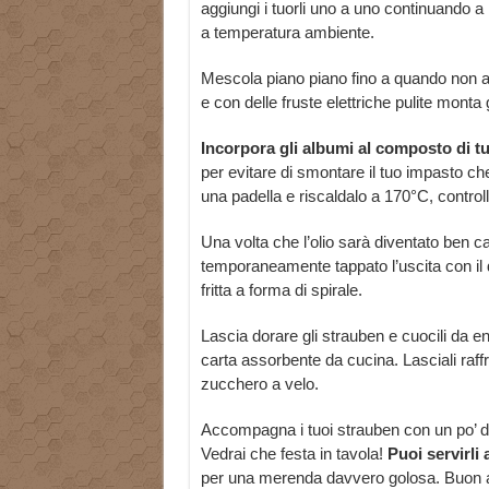
aggiungi i tuorli uno a uno continuando 
a temperatura ambiente.
Mescola piano piano fino a quando non a
e con delle fruste elettriche pulite monta 
Incorpora gli albumi al composto di tuo
per evitare di smontare il tuo impasto ch
una padella e riscaldalo a 170°C, contro
Una volta che l’olio sarà diventato ben ca
temporaneamente tappato l’uscita con il di
fritta a forma di spirale.
Lascia dorare gli strauben e cuocili da entr
carta assorbente da cucina. Lasciali raffr
zucchero a velo.
Accompagna i tuoi strauben con un po’ di c
Vedrai che festa in tavola!
Puoi servirli 
per una merenda davvero golosa. Buon ap