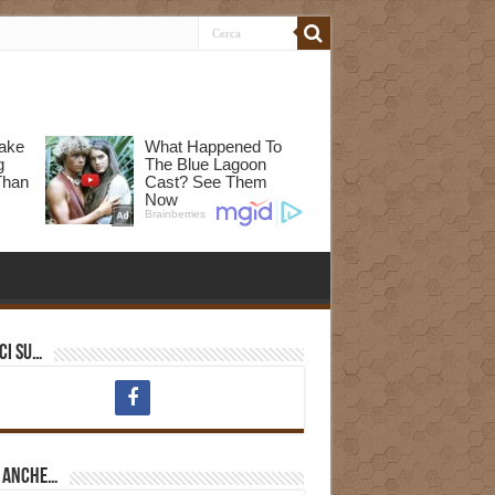
ci su…
i anche…