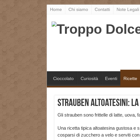
Home
Chi siamo
Contatti
Note Legali
Cioccolato
Curiosità
Eventi
Ricette
Strauben altoatesini: la
Gli strauben sono frittelle di latte, uova,
Una ricetta tipica altoatesina gustosa e s
cosparsi di zucchero a velo e serviti con del