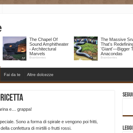
Fai da te
Altre dolcezze
Segui
 ricetta
 farina e… grappa!
peciale. Sono a forma di spirale e vengono poi fritti,
Legg
la confettura di mirtilli o frutti rossi.