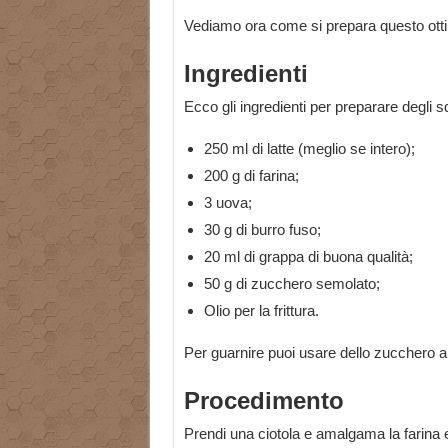
Vediamo ora come si prepara questo ottim
Ingredienti
Ecco gli ingredienti per preparare degli squi
250 ml di latte (meglio se intero);
200 g di farina;
3 uova;
30 g di burro fuso;
20 ml di grappa di buona qualità;
50 g di zucchero semolato;
Olio per la frittura.
Per guarnire puoi usare dello zucchero a 
Procedimento
Prendi una ciotola e amalgama la farina e