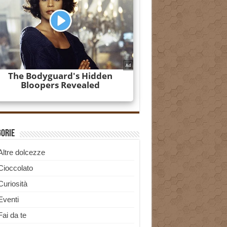
gorie
Altre dolcezze
Cioccolato
Curiosità
Eventi
Fai da te