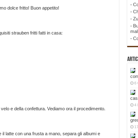
-
Co
o dolce fritto! Buon appetito!
-
Ch
-
Zu
-
Bu
mal
siti strauben fritti fatti in casa:
-
Co
Artic
com
6
cas
4 
velo e della confettura. Vediamo ora il procedimento.
gre
1
 il latte con una frusta a mano, separa gli albumi e