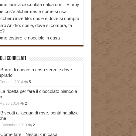
me fare la cioccolata calda con il Bimby
e cos’è alchermes e come si usa
cchero invertito: cos’è e dove si compra
rro Anidro: cos’è, dove si compra, fa
e?
me tostare le nocciole in casa
oli correlati
Burro di cacao: a cosa serve e dove
prarlo
 Gennaio 2014
5
La ricetta per fare il cioccolato bianco a
a
Marzo 2014
2
Biscotti all’acqua di rose, bontà natalizie
che
7 Dicembre 2013
2
Come fare il Nesquik in casa