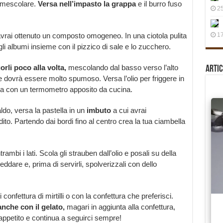
a mescolare.
Versa nell’impasto la grappa
e il burro fuso
25
vrai ottenuto un composto omogeneo. In una ciotola pulita
17
gli albumi insieme con il pizzico di sale e lo zucchero.
rli poco alla volta,
mescolando dal basso verso l’alto
Artic
e dovrà essere molto spumoso. Versa l’olio per friggere in
lla con un termometro apposito da cucina.
ldo, versa la pastella in un
imbuto
a cui avrai
to. Partendo dai bordi fino al centro crea la tua ciambella
ambi i lati. Scola gli strauben dall’olio e posali su della
eddare e, prima di servirli, spolverizzali con dello
onfettura di mirtilli o con la confettura che preferisci.
anche con il gelato,
magari in aggiunta alla confettura,
petito e continua a seguirci sempre!