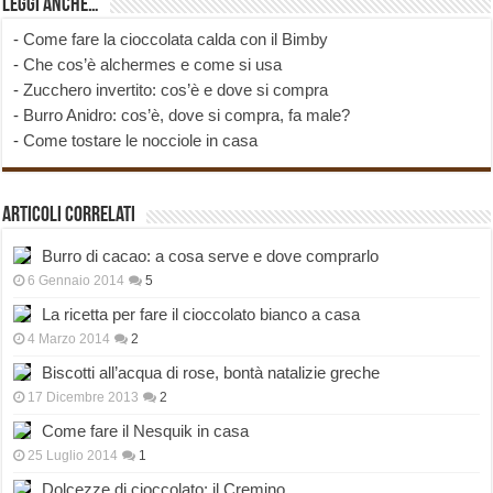
Leggi anche…
-
Come fare la cioccolata calda con il Bimby
-
Che cos’è alchermes e come si usa
-
Zucchero invertito: cos’è e dove si compra
-
Burro Anidro: cos’è, dove si compra, fa male?
-
Come tostare le nocciole in casa
Articoli correlati
Burro di cacao: a cosa serve e dove comprarlo
6 Gennaio 2014
5
La ricetta per fare il cioccolato bianco a casa
4 Marzo 2014
2
Biscotti all’acqua di rose, bontà natalizie greche
17 Dicembre 2013
2
Come fare il Nesquik in casa
25 Luglio 2014
1
Dolcezze di cioccolato: il Cremino