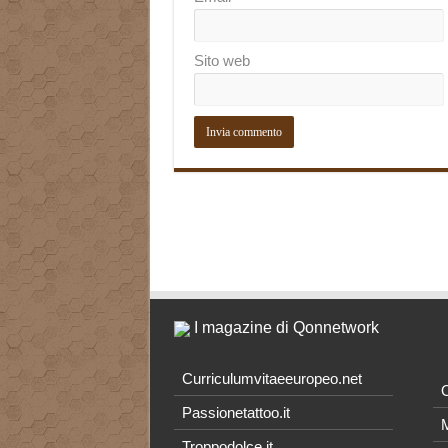
Sito web
I magazine di Qonnetwork
Curriculumvitaeeuropeo.net
O
Passionetattoo.it
M
Troppodolce.it