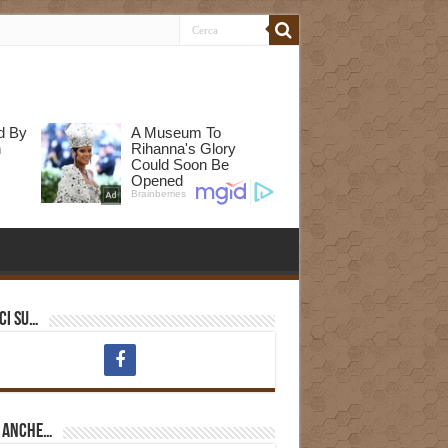
ci su…
i anche…