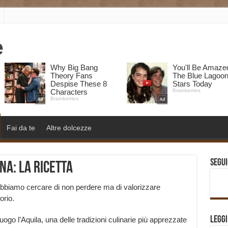
Fai da te
Altre dolcezze
Segui
na: la ricetta
obbiamo cercare di non perdere ma di valorizzare
orio.
Legg
uogo l’Aquila, una delle tradizioni culinarie più apprezzate