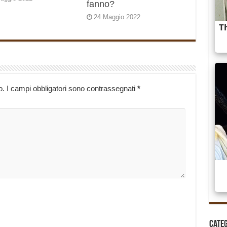
fanno?
24 Maggio 2022
o.
I campi obbligatori sono contrassegnati
*
Cate