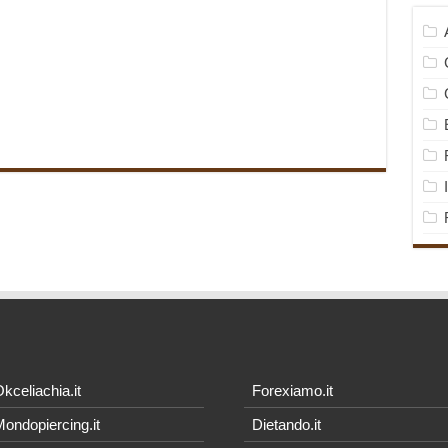
kceliachia.it
Forexiamo.it
ondopiercing.it
Dietando.it