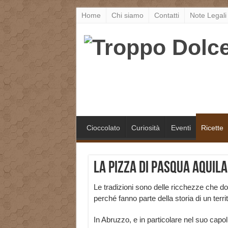
Home
Chi siamo
Contatti
Note Legali
Cioccolato
Curiosità
Eventi
Ricette
La pizza di Pasqua aquila
Le tradizioni sono delle ricchezze che d
perché fanno parte della storia di un territ
In Abruzzo, e in particolare nel suo capol