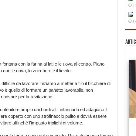
25
17
.
Artic
ontana con la farina ai lati e le uova al centro. Piano
con le uova, lo zucchero e il lievito.
fficile da lavorare iniziamo a metter a filo il bicchiere di
ttivo è quello di formare un panetto lavorabile, non
iposare per la lievitazione.
enitore ampio dai bordi alti, infarinarlo ed adagiarci il
re coperto con uno strofinaccio pulito e dovrà essere
evitare affinché l’impasto triplichi di volume.
ne per la triplicazione del composto. Passato questo tempo,