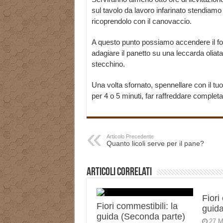
sul tavolo da lavoro infarinato stendiam
ricoprendolo con il canovaccio.
A questo punto possiamo accendere il for
adagiare il panetto su una leccarda oliat
stecchino.
Una volta sfornato, spennellare con il tuo
per 4 o 5 minuti, far raffreddare comple
Articolo Precedente
Quanto licoli serve per il pane?
Articoli correlati
Fiori
Fiori commestibili: la
guida
guida (Seconda parte)
27 M