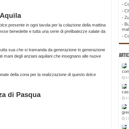
-
Co
-
Ch
’Aquila
-
Zu
-
Bu
ce presente in ogni tavola per la colazione della mattina
mal
 lesse benedette e tutta una serie di prelibatezze salate da
-
Co
 tutta sua che si tramanda da generazione in generazione
Artic
nti mani degli anziani aquilani che insegnano alle nuove
com
onate della zona per la realizzazione di questo dolce
6
cas
zza di Pasqua
4 
gre
1