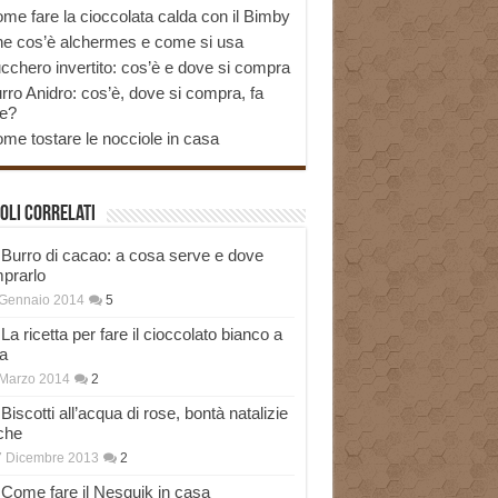
me fare la cioccolata calda con il Bimby
e cos’è alchermes e come si usa
cchero invertito: cos’è e dove si compra
rro Anidro: cos’è, dove si compra, fa
e?
me tostare le nocciole in casa
oli correlati
Burro di cacao: a cosa serve e dove
prarlo
 Gennaio 2014
5
La ricetta per fare il cioccolato bianco a
a
Marzo 2014
2
Biscotti all’acqua di rose, bontà natalizie
che
7 Dicembre 2013
2
Come fare il Nesquik in casa