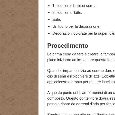
1 bicchiere di olio di semi;
2 bicchieri di latte;
Sale;
Un tuorlo per la decorazione;
Decorazioni colorate per la superficie
Procedimento
La prima cosa da fare è creare la famosa f
piano iniziamo ad impastare questa farina 
Quando l’impasto inizia ad essere duro e di
olio di semi e il bicchiere di latte. L’obie
appiccicoso e pronto per essere lasciato r
A questo punto dobbiamo munirci di un cont
composto. Questo contenitore dovrà esse
posto a riparo da correnti d’aria per far li
Serviranno almeno otto ore di lievitazio