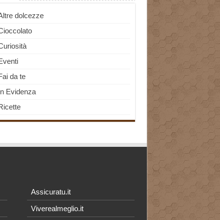
Altre dolcezze
Cioccolato
Curiosità
Eventi
Fai da te
In Evidenza
Ricette
Assicuratu.it
Viverealmeglio.it