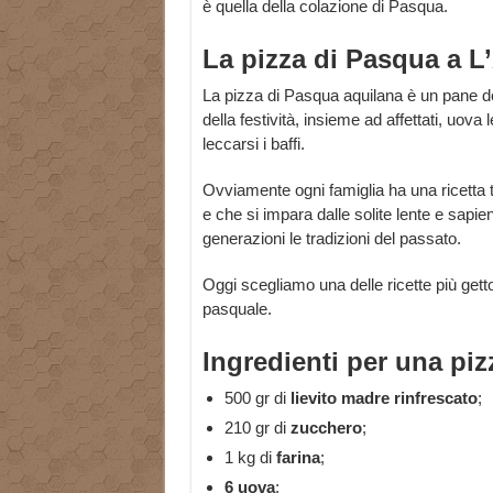
è quella della colazione di Pasqua.
La pizza di Pasqua a L
La pizza di Pasqua aquilana è un pane dol
della festività, insieme ad affettati, uova
leccarsi i baffi.
Ovviamente ogni famiglia ha una ricetta
e che si impara dalle solite lente e sapie
generazioni le tradizioni del passato.
Oggi scegliamo una delle ricette più gett
pasquale.
Ingredienti per una pi
500 gr di
lievito madre rinfrescato
;
210 gr di
zucchero
;
1 kg di
farina
;
6 uova
;