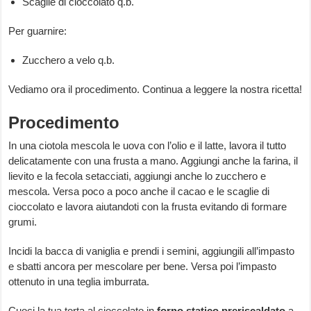
Scaglie di cioccolato q.b.
Per guarnire:
Zucchero a velo q.b.
Vediamo ora il procedimento. Continua a leggere la nostra ricetta!
Procedimento
In una ciotola mescola le uova con l’olio e il latte, lavora il tutto
delicatamente con una frusta a mano. Aggiungi anche la farina, il
lievito e la fecola setacciati, aggiungi anche lo zucchero e
mescola. Versa poco a poco anche il cacao e le scaglie di
cioccolato e lavora aiutandoti con la frusta evitando di formare
grumi.
Incidi la bacca di vaniglia e prendi i semini, aggiungili all’impasto
e sbatti ancora per mescolare per bene. Versa poi l’impasto
ottenuto in una teglia imburrata.
Cuoci la tua torta al cioccolato in
forno statico preriscaldato
a