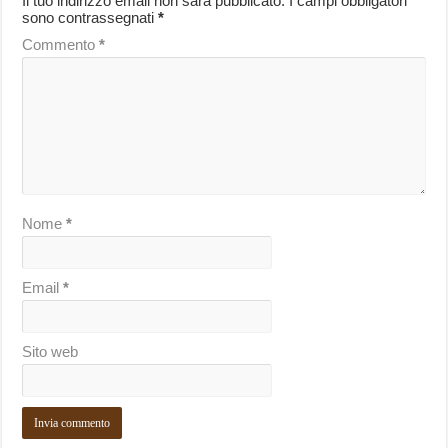
Il tuo indirizzo email non sarà pubblicato.
I campi obbligatori
sono contrassegnati
*
Commento
*
Nome
*
Email
*
Sito web