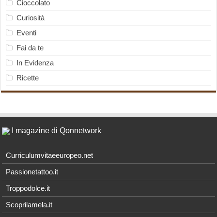
Cioccolato
Curiosità
Eventi
Fai da te
In Evidenza
Ricette
I magazine di Qonnetwork
Curriculumvitaeeuropeo.net
Passionetattoo.it
Troppodolce.it
Scoprilamela.it