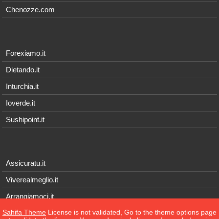
Chenozze.com
Forexiamo.it
Dietando.it
Inturchia.it
Ioverde.it
Sushipoint.it
Assicuratu.it
Viverealmeglio.it
Arrangiamoci.it
Sahifa Theme
License is not validated, Go to the theme options page
Tecnichef.it