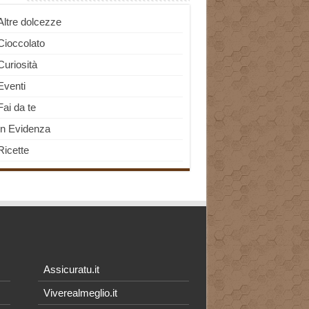
Altre dolcezze
Cioccolato
Curiosità
Eventi
Fai da te
In Evidenza
Ricette
Assicuratu.it
Viverealmeglio.it