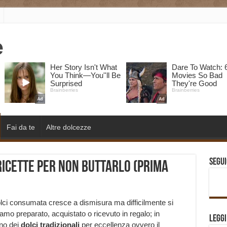
Fai da te
Altre dolcezze
Segui
ricette per non buttarlo (prima
 dolci consumata cresce a dismisura ma difficilmente si
mo preparato, acquistato o ricevuto in regalo; in
Legg
no dei
dolci
tradizionali
per eccellenza ovvero il