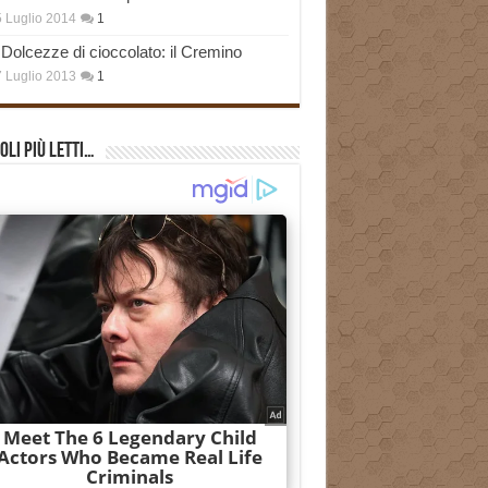
 Luglio 2014
1
Dolcezze di cioccolato: il Cremino
 Luglio 2013
1
oli più Letti…