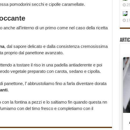
essa pomodorini secchi e cipolle caramellate.
25
roccante
17
to anche all’interno di un primo come nel caso della ricetta
Artic
ina
, dal sapore delicato e dalla consistenza cremosissima
ta proprio dal panettone avanzato.
endo a tostare il riso in una padella antiaderente e poi
brodo vegetale preparato con carota, sedano e cipolla.
i panettone, l’ abbrustoliamo fino a farla diventare dorata
anti
.
 con la fontina a pezzi e lo saltiamo fin quando questa nn
ofumiamo con del timo fresco e completiamo con il