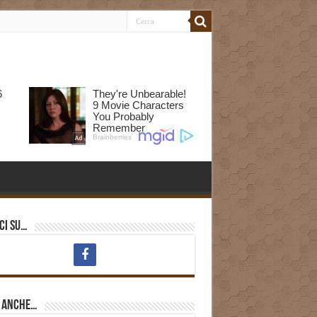
ci su…
i anche…