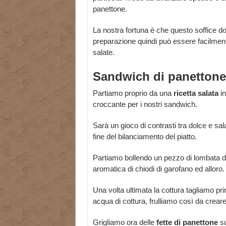
panettone.
La nostra fortuna è che questo soffice d
preparazione quindi può essere facilmente
salate.
Sandwich di panettone
Partiamo proprio da una
ricetta
salata
in
croccante per i nostri sandwich.
Sarà un gioco di contrasti tra dolce e s
fine del bilanciamento del piatto.
Partiamo bollendo un pezzo di lombata di
aromatica di chiodi di garofano ed alloro.
Una volta ultimata la cottura tagliamo pr
acqua di cottura, frulliamo così da crea
Grigliamo ora delle
fette
di
panettone
su