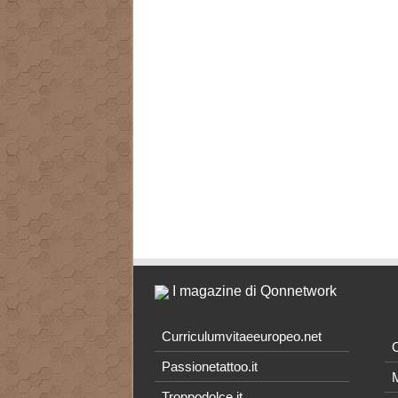
I magazine di Qonnetwork
Curriculumvitaeeuropeo.net
O
Passionetattoo.it
M
Troppodolce.it