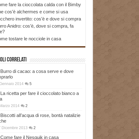
me fare la cioccolata calda con il Bimby
e cos’è alchermes e come si usa
cchero invertito: cos’è e dove si compra
rro Anidro: cos’è, dove si compra, fa
e?
me tostare le nocciole in casa
oli correlati
Burro di cacao: a cosa serve e dove
prarlo
 Gennaio 2014
5
La ricetta per fare il cioccolato bianco a
a
Marzo 2014
2
Biscotti all’acqua di rose, bontà natalizie
che
7 Dicembre 2013
2
Come fare il Nesquik in casa