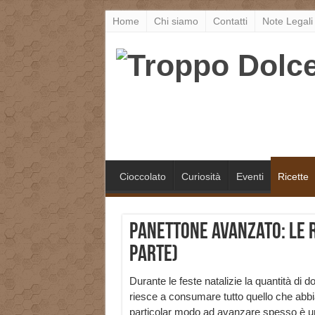
Home
Chi siamo
Contatti
Note Legali
Cioccolato
Curiosità
Eventi
Ricette
Panettone avanzato: le 
parte)
Durante le feste natalizie la quantità di
riesce a consumare tutto quello che abbia
particolar modo ad avanzare spesso è u