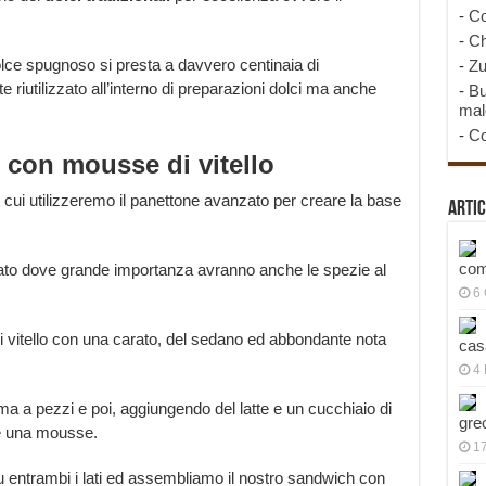
-
Co
-
Ch
olce spugnoso si presta a davvero centinaia di
-
Zu
 riutilizzato all’interno di preparazioni dolci ma anche
-
Bu
mal
-
Co
 con mousse di vitello
 cui utilizzeremo il panettone avanzato per creare la base
Artic
com
alato dove grande importanza avranno anche le spezie al
6
 vitello con una carato, del sedano ed abbondante nota
cas
4 
ima a pezzi e poi, aggiungendo del latte e un cucchiaio di
gre
re una mousse.
1
 entrambi i lati ed assembliamo il nostro sandwich con