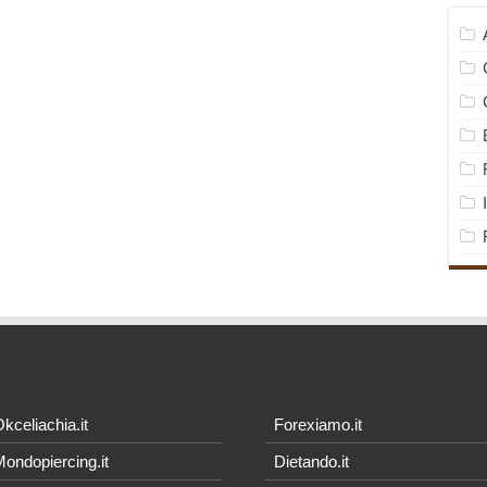
kceliachia.it
Forexiamo.it
ondopiercing.it
Dietando.it