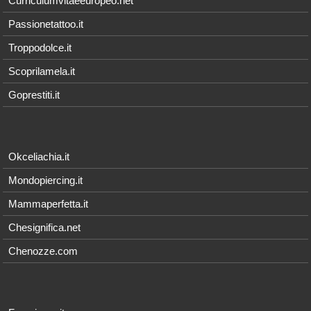
Curriculumvitaeeuropeo.net
Passionetattoo.it
Troppodolce.it
Scoprilamela.it
Goprestiti.it
Okceliachia.it
Mondopiercing.it
Mammaperfetta.it
Chesignifica.net
Chenozze.com