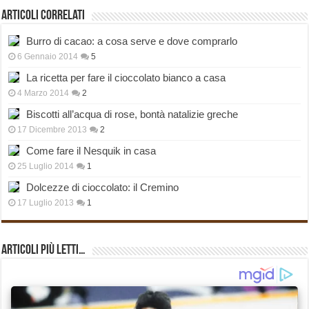
Articoli correlati
Burro di cacao: a cosa serve e dove comprarlo
6 Gennaio 2014
5
La ricetta per fare il cioccolato bianco a casa
4 Marzo 2014
2
Biscotti all’acqua di rose, bontà natalizie greche
17 Dicembre 2013
2
Come fare il Nesquik in casa
25 Luglio 2014
1
Dolcezze di cioccolato: il Cremino
17 Luglio 2013
1
Articoli più Letti…